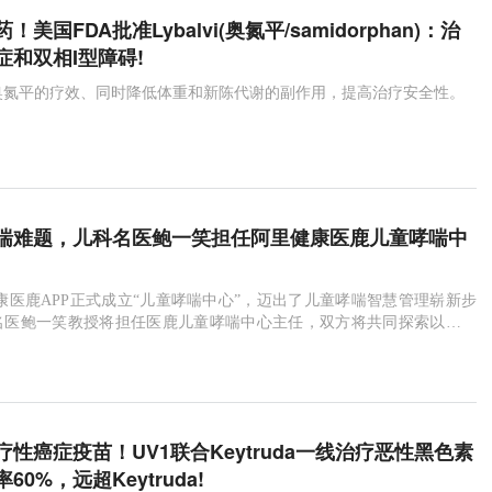
美国FDA批准Lybalvi(奥氮平/samidorphan)：治
症和双相I型障碍!
可提供奥氮平的疗效、同时降低体重和新陈代谢的副作用，提高治疗安全性。
喘难题，儿科名医鲍一笑担任阿里健康医鹿儿童哮喘中
医鹿APP正式成立“儿童哮喘中心”，迈出了儿童哮喘智慧管理崭新步
名医鲍一笑教授将担任医鹿儿童哮喘中心主任，双方将共同探索以儿童
慢病管理数字化解决方案，助力缓解儿童哮喘治疗难题，提升儿童呼吸
水平。
疗性癌症疫苗！UV1联合Keytruda一线治疗恶性黑色素
0%，远超Keytruda!