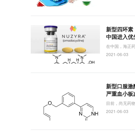
UV1
Ultimovacs
omadacycline
Nuzyr
CABP
强生
CD3
B细胞成熟抗原
社区获得性细菌性肺炎
CTI
奥氮平
双
新型四环素！
中国进入优
哮喘
samidorphan
Lybalvi
pacritinib
在中国，海正药
Alkermes
BCMA
2021-06-03
新型口服激酶
严重血小板
目前，尚无药
2021-06-03