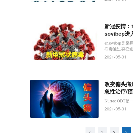
新冠疫情：1
sovibep
ensovib
病毒通过突变
2021-05-31
改变偏头痛治
急性治疗/
Nurtec O
2021-05-31
<
1
2
3