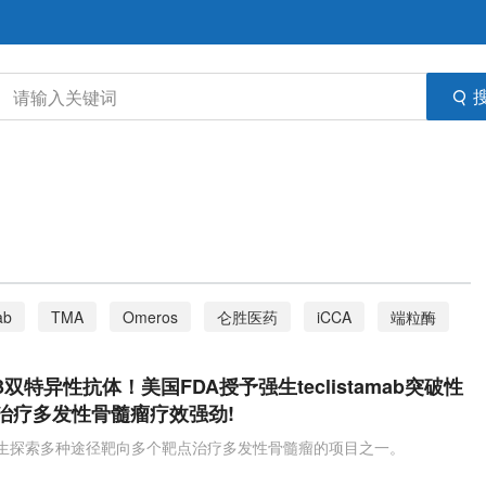
ab
TMA
Omeros
仑胜医药
iCCA
端粒酶
酶抑制剂
derazantinib
血栓性微血管病
D3双特异性抗体！美国FDA授予强生teclistamab突破性
imegepant
偏头痛
预防性治疗
急性治疗
治疗多发性骨髓瘤疗效强劲!
白疗法
Molecular Partners
MP0420
新型冠状病毒
mab是强生探索多种途径靶向多个靶点治疗多发性骨髓瘤的项目之一。