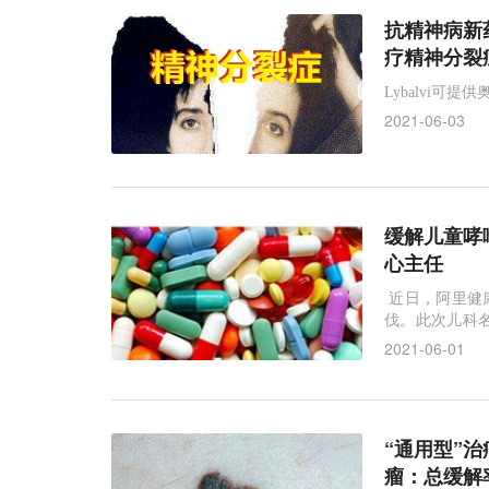
抗精神病新药！
疗精神分裂
Lybalvi
2021-06-03
缓解儿童哮
心主任
近日，阿里健康
伐。此次儿科
哮喘为中心的
2021-06-01
疾病慢病管理
“通用型”治
瘤：总缓解率6