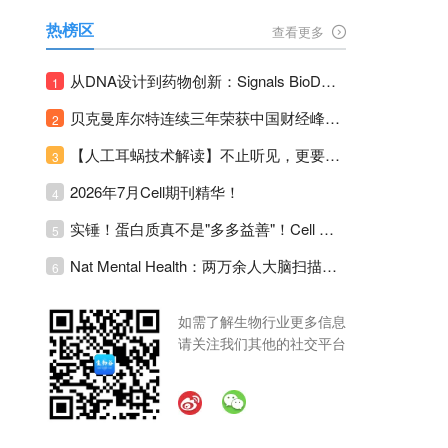
热榜区
查看更多
从DNA设计到药物创新：Signals BioDesign如何重塑分子生物学研发生态！
1
贝克曼库尔特连续三年荣获中国财经峰会三项大奖！
2
【人工耳蜗技术解读】不止听见，更要听见未来 ---- 智能耳蜗，开启人工耳蜗技术新纪元！
3
2026年7月Cell期刊精华！
4
实锤！蛋白质真不是"多多益善"！Cell Press Blue：适度限蛋白，反而拉长健康寿命！
5
Nat Mental Health：两万余人大脑扫描刷新抑郁脑科学认知！抑郁不只是情绪病，视觉、运动脑区同步受损！
6
如需了解生物行业更多信息
请关注我们其他的社交平台