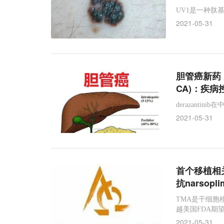
UV1是一种肽
2021-05-31
胆管癌新药！泛
CA)：疾病控
derazant
2021-05-31
首个移植相关
抗narsop
TMA是干细胞移
越美国FDA期
2021-05-31