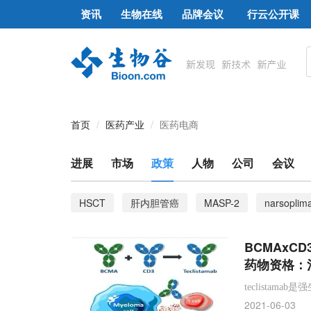
资讯
生物在线
品牌会议
行云公开课
首页
医药产业
医药电商
进展
市场
政策
人物
公司
会议
HSCT
肝内胆管癌
MASP-2
narsoplim
癌症疫苗
黑色素瘤
Basilea
FGFR激
BCMAxC
造血干细胞移植
Nurtec ODT
CGRP
r
药物资格：
Biohaven
诺华
ensovibep
DARPin蛋
teclista
2021-06-03