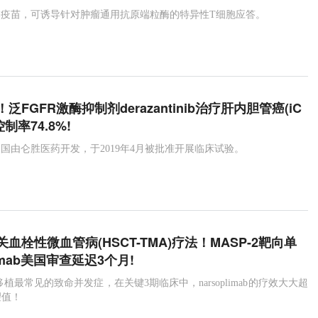
基疫苗，可诱导针对肿瘤通用抗原端粒酶的特异性T细胞应答。
FGFR激酶抑制剂derazantinib治疗肝内胆管癌(iC
制率74.8%!
inib在中国由仑胜医药开发，于2019年4月被批准开展临床试验。
血栓性微血管病(HSCT-TMA)疗法！MASP-2靶向单
limab美国审查延迟3个月!
植最常见的致命并发症，在关键3期临床中，narsoplimab的疗效大大超
望值！