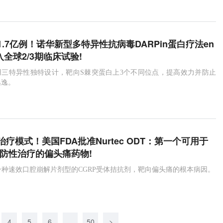
.7亿例！诺华新型多特异性抗病毒DARPin蛋白疗法en
进入全球2/3期临床试验!
ep是采用三特异性独特设计，靶向S棘突蛋白上3个不同位点，提高效力并防止
逃逸。
疗模式！美国FDA批准Nurtec ODT：第一个可用于
预防性治疗的偏头痛药物!
DT是一种速效口腔崩解片剂型的CGRP受体拮抗剂，靶向偏头痛的根本病因。
4
5
6
...
50
>