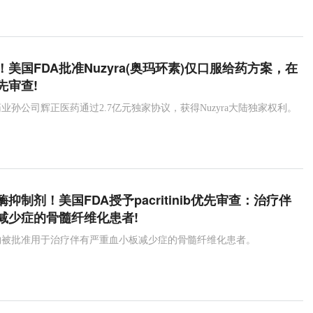
a
Paratek
再鼎医药
奥玛环素
四环素
teclistamab
T细胞
多发性骨髓瘤
双特异性抗体
相情感障碍
抗精神病药物
精神分裂症
Keytruda
美国FDA批准Nuzyra(奥玛环素)仅口服给药方案，在
先审查!
JAK抑制剂
严重血小板减少症
骨髓纤维化
业孙公司辉正医药通过2.7亿元独家协议，获得Nuzyra大陆独家权利。
抑制剂！美国FDA授予pacritinib优先审查：治疗伴
减少症的骨髓纤维化患者!
物被批准用于治疗伴有严重血小板减少症的骨髓纤维化患者。