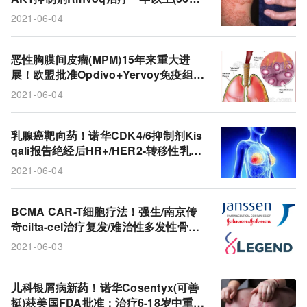
周)：持续改善疾病活动!
2021-06-04
恶性胸膜间皮瘤(MPM)15年来重大进
展！欧盟批准Opdivo+Yervoy免疫组
合：一线治疗显著延长总生存期!
2021-06-04
乳腺癌靶向药！诺华CDK4/6抑制剂Kis
qali报告绝经后HR+/HER2-转移性乳腺
癌最长中位总生存期：4.5年!
2021-06-04
BCMA CAR-T细胞疗法！强生/南京传
奇cilta-cel治疗复发/难治性多发性骨髓
瘤：客观缓解率高达98%!
2021-06-03
儿科银屑病新药！诺华Cosentyx(可善
挺)获美国FDA批准：治疗6-18岁中重度