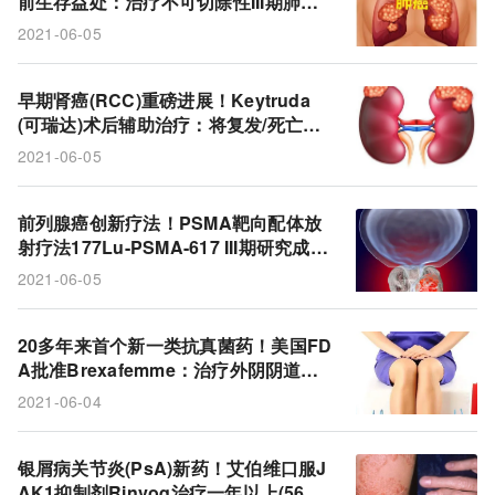
前生存益处：治疗不可切除性III期肺
苏金单抗
斑块型银屑病
强生
多发性骨髓瘤
癌，5年存活率43%!
2021-06-05
BCMA
乳腺癌
B细胞成熟抗原
CAR-T
南京传奇
真菌
外阴阴道念珠菌病
NSCLC
早期肾癌(RCC)重磅进展！Keytruda
(可瑞达)术后辅助治疗：将复发/死亡风
Imfinzi
PD-L1
肿瘤免疫疗法
阿斯利康
险显著降低32%，将成临床新标准!
2021-06-05
durvalumab
被动免疫
再生元
REGEN-COV
前列腺癌创新疗法！PSMA靶向配体放
抗体鸡尾酒
新型冠状病毒
罗氏
非小细胞肺癌
射疗法177Lu-PSMA-617 III期研究成
功：显著延长患者生命!
Keytruda
ibrexafungerp
Brexafemme
2021-06-05
Scynexis
VVC
三萜
放射配体疗法
20多年来首个新一类抗真菌药！美国FD
前列腺癌
肾细胞癌
RCC
默沙东
A批准Brexafemme：治疗外阴阴道念
珠菌病(VVC)，仅需服药1天!
2021-06-04
177Lu-PSMA-617
mCRPC
COVID-19
银屑病关节炎(PsA)新药！艾伯维口服J
AK1抑制剂Rinvoq治疗一年以上(56