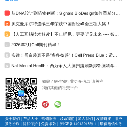
从DNA设计到药物创新：Signals BioDesign如何重塑分子生物学研发生态！
1
贝克曼库尔特连续三年荣获中国财经峰会三项大奖！
2
【人工耳蜗技术解读】不止听见，更要听见未来 ---- 智能耳蜗，开启人工耳蜗技术新纪元！
3
2026年7月Cell期刊精华！
4
实锤！蛋白质真不是"多多益善"！Cell Press Blue：适度限蛋白，反而拉长健康寿命！
5
Nat Mental Health：两万余人大脑扫描刷新抑郁脑科学认知！抑郁不只是情绪病，视觉、运动脑区同步受损！
6
如需了解生物行业更多信息 请关注
我们其他的社交平台
关于我们
|
产品大全
|
营销服务
|
联系我们
|
加入我们
|
友情链接
|
用户
服务协议
|
隐私保护
|
免责条款
|
沪ICP备14018915号-1
|
增值电信业务