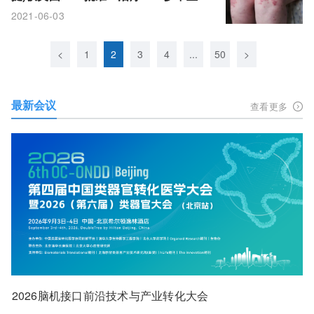
斑块型银屑病患者！
2021-06-03
<
1
2
3
4
...
50
>
最新会议
查看更多
2026脑机接口前沿技术与产业转化大会