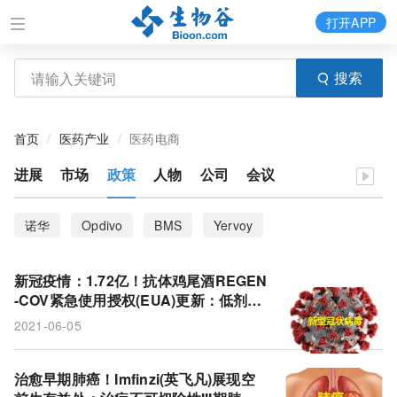
打开APP
搜索
首页
医药产业
医药电商
进展
市场
政策
人物
公司
会议
诺华
Opdivo
BMS
Yervoy
恶性胸膜间皮瘤
CDK46抑制剂
百时美施贵宝
新冠疫情：1.72亿！抗体鸡尾酒REGEN
银屑病关节炎
JAK抑制剂
翰森制药
Rinvoq
-COV紧急使用授权(EUA)更新：低剂量
1200mg治疗COVID-19患者!
2021-06-05
upadacitinib
艾伯维
Kisqali
ribociclib
IL-17A
Cosentyx
可善挺
司库奇尤单抗
治愈早期肺癌！Imfinzi(英飞凡)展现空