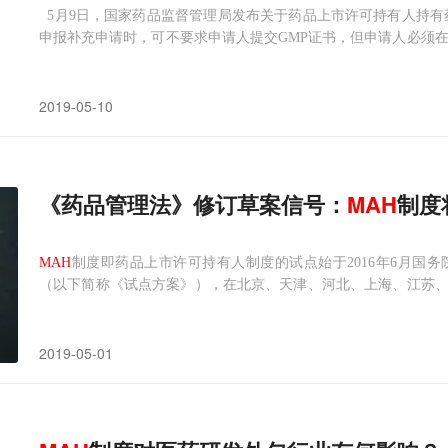
5月9日，国家药品监督管理局发布关于药品上市许可持有人持有
申报补充申请时，可不要求申请人提交GMP证书，但申请人必须在
品。浙江省药品监督管理局：你局《关于集团公司作为药品上市
题的请示》（浙药监注〔2019〕2号）收悉。经研究，现函复
2019-05-10
《药品管理法》修订草案信号：
MAH
制度
MAH
制度即药品上市许可持有人制度的试点始于2016年6月国
（以下简称《试点方案》），在北京、天津、河北、上海、江苏、
药品上市许可持有人制度试点，原定试点工作实施至2018年11月
修改工作的衔接，全国人大决定延长药品
MAH
制度的试点时间，延
2019-05-01