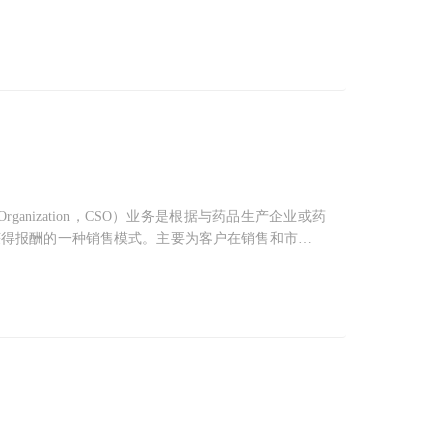
可能是最详细的一篇解读。开展药品上市许可持有人制
新、提升药品质量具有重
 Organization，CSO）业务是根据与药品生产企业或药
获得报酬的一种销售模式。主要为客户在销售和市场营
广、产品宣传、渠道设计和终端促销等内容，帮助制药