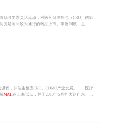
市场各要素灵活流动，对医药研发外包（CRO）的影
制度是国际较为通行的药品上市、审批制度，是一项
现的问题，从源头上抑制制药企业的低水平重复建设，
快速发展。图
进程，并催生相应CRO、CDMO产业发展。一、医疗
械
MAH
在上海试点，并于2018年5月扩大到广东、天
等带来新的机遇及挑战。2016年我国开始在上海、江