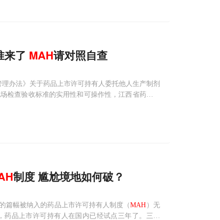
准来了
MAH
请对照自查
督管理办法》关于药品上市许可持有人委托他人生产制剂
现场检查验收标准的实用性和可操作性，江西省药监局
证评定标准》（仅适用于委托他人生产制剂的药品上市
AH
制度 尴尬境地如何破？
的篇幅被纳入的药品上市许可持有人制度（
MAH
）无
算，药品上市许可持有人在国内已经试点三年了。三年