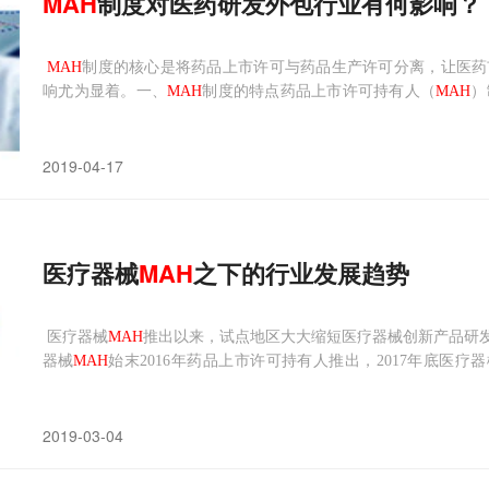
MAH
制度对医药研发外包行业有何影响？
MAH
制度的核心是将药品上市许可与药品生产许可分离，让医药
响尤为显着。一、
MAH
制度的特点药品上市许可持有人（
MAH
）
与世界接轨的制度，在一定程度上可以缓解“捆绑”管理模式下出
提高新药研发的积极性，促进委托生产的发展，推进我国医药产业
2019-04-17
医疗器械
MAH
之下的行业发展趋势
医疗器械
MAH
推出以来，试点地区大大缩短医疗器械创新产品研发
器械
MAH
始末2016年药品上市许可持有人推出，2017年底医疗器
津，2019年开年京津冀纳入试验区，
MAH
的推出对企业、政府工作
苏、北京等十个省份试点的药品上市许可持有人制度
2019-03-04