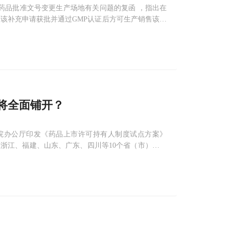
药品批准文号变更生产场地有关问题的复函 ，指出在
该补充申请获批并通过GMP认证后方可生产销售该药
许可持有人集中持有药品批准文号变更生产场地有关问
将全面铺开？
务院办公厅印发《药品上市许可持有人制度试点方案》
浙江、福建、山东、广东、四川等10个省（市）开展
4日，但是为做好药品
MAH
制度试点工作和药品管理法
长决定也于20