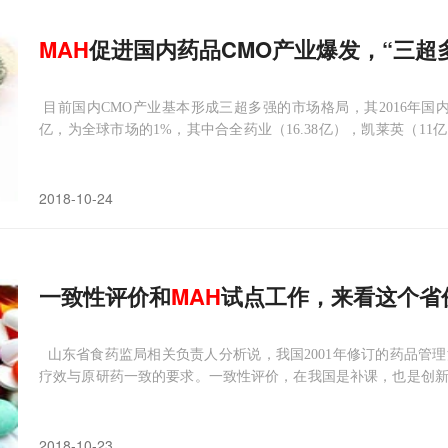
MAH
促进国内药品CMO产业爆发，“三超
目前国内CMO产业基本形成三超多强的市场格局，其2016年国内
亿，为全球市场的1%，其中合全药业（16.38亿），凯莱英（11亿
由首批**“**计划”国家特聘专家洪浩博士创立，是中国医药研
术创新和商业化应用，其范围主要涵盖了新药
2018-10-24
一致性评价和
MAH
试点工作，来看这个省
山东省食药监局相关负责人分析说，我国2001年修订的药品管理
疗效与原研药一致的要求。一致性评价，在我国是补课，也是创
以相互替代，形成对进口药的有效竞争，药价就会降低，老百姓就会
评价，其中347个品种已启动一致性评价；共有74个品种
2018-10-23