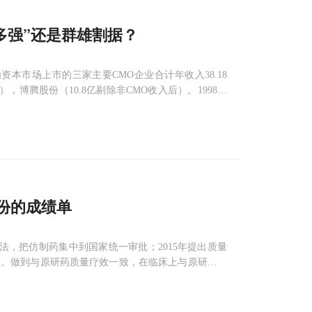
多强”还是群雄割据？
资本市场上市的三家主要CMO企业合计年收入38.18
），博腾股份（10.8亿剔除非CMO收入后）。1998年
发生产服务外包领军企业。主要致力于全球制药工艺的技
份的成绩单
法，把仿制药集中到国家统一审批；2015年提出质量
新。做到与原研药质量疗效一致，在临床上与原研药可
受益。我省共有2765个品种需要开展仿制药一致性