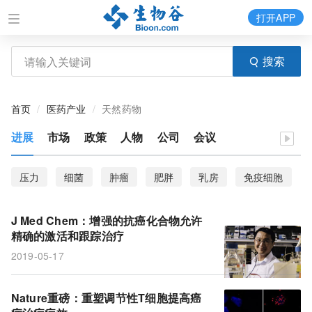
打开APP
搜索
首页
医药产业
天然药物
进展
市场
政策
人物
公司
会议
压力
细菌
肿瘤
肥胖
乳房
免疫细胞
自身免疫疾病
广谱
干细胞
抵抗病毒
J Med Chem：增强的抗癌化合物允许
免疫学机制
登革热
疫苗
抗生素
精确的激活和跟踪治疗
2019-05-17
H神经损伤
调节性T细胞
CAR T
抗癌疗法
追踪
激活
神经毒性
动脉粥样硬化
聪明
Nature重磅：重塑调节性T细胞提高癌