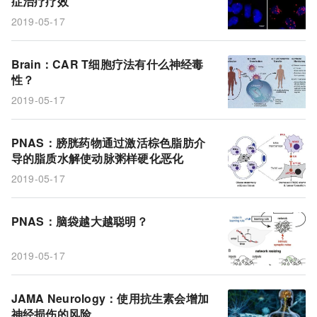
症治疗疗效
脑袋
大小
膀胱药物
棕色脂肪脂质水解
2019-05-17
抗癌化合物
Brain：CAR T细胞疗法有什么神经毒
性？
2019-05-17
PNAS：膀胱药物通过激活棕色脂肪介
导的脂质水解使动脉粥样硬化恶化
2019-05-17
PNAS：脑袋越大越聪明？
2019-05-17
JAMA Neurology：使用抗生素会增加
神经损伤的风险