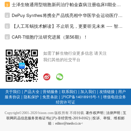
士泽生物通用型细胞新药治疗帕金森病注册临床II期全部入组完成！
3
DePuy Synthes将携全产品线亮相中华医学会运动医疗分会大会，加码布局中国运动医学创新赛道！
4
【人工耳蜗技术解读】不止听见，更要听见未来 ---- 智能耳蜗，开启人工耳蜗技术新纪元！
5
CAR-T细胞疗法研究进展（第56期）！
6
如需了解生物行业更多信息 请关注
我们其他的社交平台
关于我们
|
产品大全
|
营销服务
|
联系我们
|
加入我们
|
友情链接
|
用户
服务协议
|
隐私保护
|
免责条款
|
沪ICP备14018915号-1
|
增值电信业务
经营许可证
Copyright©2001-2020 bioon.com 版权所有 不得转载.
著作权声明
|
法律声明
|
互
联网药品信息服务资格证书((沪)-非经营性-2019-0162)
|
投诉、举报、维权邮
箱：editor@medsci.cn<