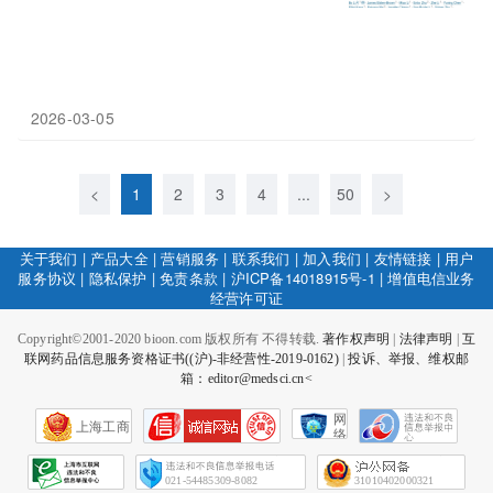
2026-03-05
<
1
2
3
4
...
50
>
关于我们
|
产品大全
|
营销服务
|
联系我们
|
加入我们
|
友情链接
|
用户
服务协议
|
隐私保护
|
免责条款
|
沪ICP备14018915号-1
|
增值电信业务
经营许可证
Copyright©2001-2020 bioon.com 版权所有 不得转载.
著作权声明
|
法律声明
|
互
联网药品信息服务资格证书((沪)-非经营性-2019-0162)
|
投诉、举报、维权邮
箱：editor@medsci.cn<
网
上海工商
络
社
会
征
021-54485309-8082
31010402000321