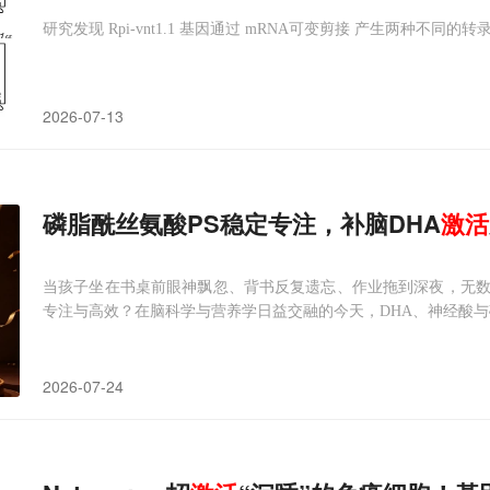
研究发现 Rpi-vnt1.1 基因通过 mRNA可变剪接 产生两种不同的转
2026-07-13
磷脂酰丝氨酸PS稳定专注，补脑DHA
激活
当孩子坐在书桌前眼神飘忽、背书反复遗忘、作业拖到深夜，无
专注与高效？在脑科学与营养学日益交融的今天，DHA、神经酸
2026-07-24