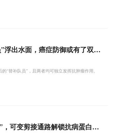
员”浮出水面，癌症防御或有了双保险！
后的“替补队员”，且两者均可独立发挥抗肿瘤作用。
险栓”，可变剪接通路解锁抗病蛋白，精准
激活
避免