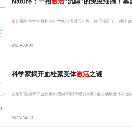
Nature：一招
激活
“沉睡”的免疫细胞！基
来自耶鲁大学等机构的科学家们历时五年多，终于找到了一种让免
2026-03-03
科学家揭开血栓素受体
激活
之谜
这项研究揭示了血栓素A2受体不同于经典A类G蛋白偶联受体的独
2026-04-13