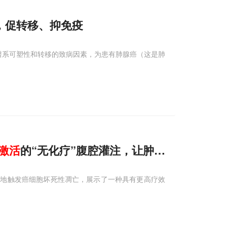
4，促转移、抑免疫
谱系可塑性和转移的致病因素，为患有肺腺癌（这是肺
激活
的“无化疗”腹腔灌注，让肿瘤坏死、免疫
性地触发癌细胞坏死性凋亡，展示了一种具有更高疗效