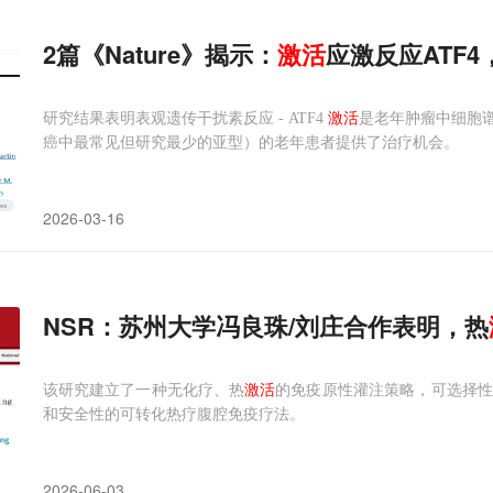
2篇《Nature》揭示：
激活
应激反应ATF
研究结果表明表观遗传干扰素反应 - ATF4
激活
是老年肿瘤中细胞
癌中最常见但研究最少的亚型）的老年患者提供了治疗机会。
2026-03-16
NSR：苏州大学冯良珠/刘庄合作表明，热
该研究建立了一种无化疗、热
激活
的免疫原性灌注策略，可选择
和安全性的可转化热疗腹腔免疫疗法。
2026-06-03