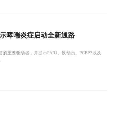
揭示哮喘炎症启动全新通路
应答的重要驱动者，并提示PAR1、铁动员、PCBP2以及
。