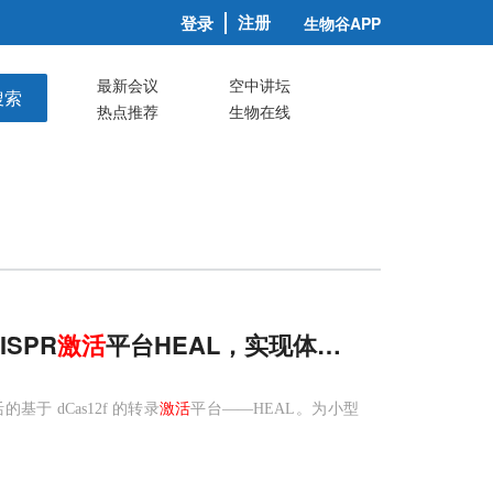
注册
登录
生物谷APP
最新会议
空中讲坛
搜索
热点推荐
生物在线
SPR
激活
平台HEAL，实现体内强力可控基因
于 dCas12f 的转录
激活
平台——HEAL。为小型