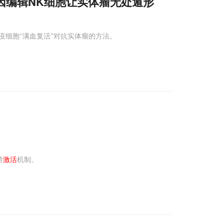
因编辑NK细胞让实体瘤无处遁形
疫细胞“满血复活”对抗实体瘤的方法。
特
激活
机制。