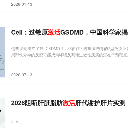
2026-01-13
Cell：过敏原
激活
GSDMD，中国科学家
这些发现确立了铁–GSDMD–IL-33轴作为过敏原诱导的2型免疫
局部铁介导的反应可能成为哮喘及其他过敏性疾病的潜在干预靶点
2026-07-13
2026阻断肝脏脂肪
激活
肝代谢护肝片实测
引言：