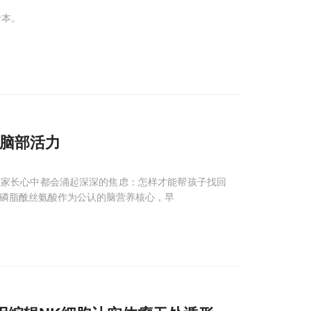
录本。
脑部活力
数家长心中都会涌起深深的焦虑：怎样才能帮孩子找回
与磷脂酰丝氨酸作为公认的脑营养核心，早