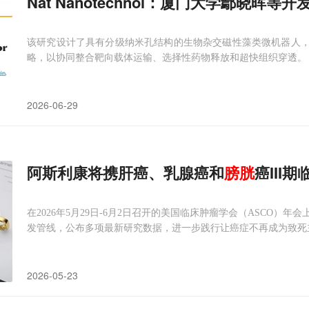
Nat Nanotechnol：厦门大学鄢晓
该研究设计了具有分级纳米孔结构的生物杂交磁性藻类微机器人，
略，以协同整合靶向载体运输、选择性药物释放和超快组织穿透。
2026-06-29
阿斯利康将携肝癌、乳腺癌和
膀胱
癌III
在2026年5月29日-6月2日召开的美国临床肿瘤学会（ASCO
发管线，公布多项最新研究数据，进一步践行让癌症不再成为致死
2026-05-23