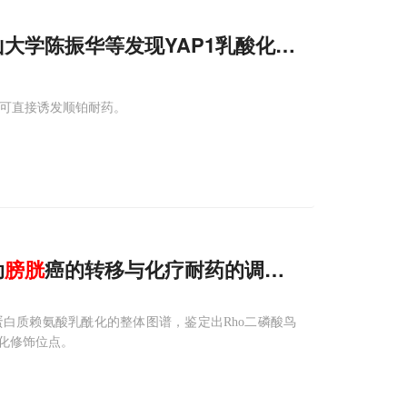
大学陈振华等发现YAP1乳酸化比总蛋白更准
修饰可直接诱发顺铂耐药。
动
膀胱
癌的转移与化疗耐药的调控新机制
白质赖氨酸乳酰化的整体图谱，鉴定出Rho二磷酸鸟
酰化修饰位点。