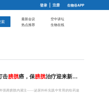
注册
登录
生物谷APP
最新会议
空中讲坛
搜索
热点推荐
生物在线
打击
膀胱
癌，保
膀胱
治疗迎来新希望
点，并强调膀胱内灌注——泌尿外科实践中常用的给药途