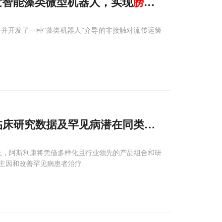
晖等开发智能藻类微型机器人，实现
膀胱
癌高效低毒腔
并开发了一种“藻类机器人”介导的非接触对流传运策
期临床研究数据及罕见病潜在同类首创疗法，亮相2
）年会上，阿斯利康将凭借多样化且行业领先的产品组合和研
主因和改善罕见病患者治疗