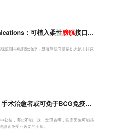
nications：可植入柔性
膀胱
接口实现监测与治
实现监测与电刺激治疗，显著降低脊髓损伤大鼠非排尿
，手术治愈者或可免于BCG免疫治疗
疗中获益，哪些不能。这一发现表明，临床医生可能很
他患者免受不必要的干预。