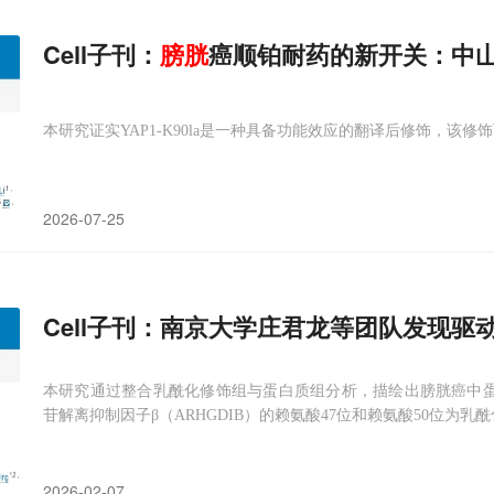
Cell子刊：
膀胱
癌顺铂耐药的新开关：中山
本研究证实YAP1-K90la是一种具备功能效应的翻译后修饰，该
2026-07-25
Cell子刊：南京大学庄君龙等团队发现驱
本研究通过整合乳酰化修饰组与蛋白质组分析，描绘出膀胱癌中蛋
苷解离抑制因子β（ARHGDIB）的赖氨酸47位和赖氨酸50位为乳
2026-02-07