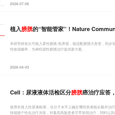
2026-07-06
植入
膀胱
的“智能管家”！Nature Commu
本研究研发出可植入柔性膀胱-机界面，能适配膀胱大形变，同步
性收缩频率，为神经源性膀胱治疗提供新方案。
2026-04-03
Cell：尿液液体活检区分
膀胱
癌治疗应答
使用非侵入性尿液检测，在分子水平上确定哪些患者能从额外治
快就能个性化治疗决策，对最高风险患者尽早加强治疗，同时让其