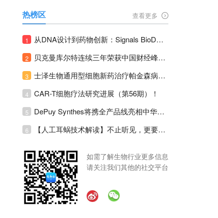
热榜区
查看更多
从DNA设计到药物创新：Signals BioDesign如何重塑分子生物学研发生态！
1
贝克曼库尔特连续三年荣获中国财经峰会三项大奖！
2
士泽生物通用型细胞新药治疗帕金森病注册临床II期全部入组完成！
3
CAR-T细胞疗法研究进展（第56期）！
4
DePuy Synthes将携全产品线亮相中华医学会运动医疗分会大会，加码布局中国运动医学创新赛道！
5
【人工耳蜗技术解读】不止听见，更要听见未来 ---- 智能耳蜗，开启人工耳蜗技术新纪元！
6
如需了解生物行业更多信息
请关注我们其他的社交平台