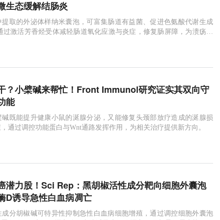
微生态缓解结肠炎
中提取的外泌体样纳米囊泡，可富集肠道有益菌、促进色氨酸代谢生成
，通过激活芳香烃受体减轻肠道氧化应激与炎症，修复肠屏障，为溃疡性
天然且有效的治疗新方向。
？小檗碱来帮忙！Front Immunol研究证实其双向守
功能
檗碱既能提升健康小鼠的涎腺分泌，又能修复头颈部放疗造成的涎腺损
，通过调控功能蛋白与Wnt通路发挥作用，为相关治疗提供新方向。
癌潜力股！Sci Rep：黑胡椒活性成分靶向细胞外囊泡
酶D诱导急性白血病凋亡
性成分胡椒碱可特异性抑制急性白血病细胞增殖，通过调控细胞外囊泡