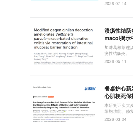
2026-07-14
溃疡性结肠炎
macol揭
加味葛根芩连
疡性结肠炎。
2026-05-11
餐桌护心新
心肌梗死保
本研究证实大
细胞功能、修
干预新方向。
2026-03-24