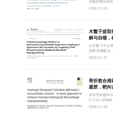
功能并靶向组
效，对正常细
2026-01-23
木鳖子提取物
解与自噬，
从木鳖子中分离
阻断其磷酸化
全新治疗策略
2026-01-27
骨折愈合难题
凝胶，靶向
本研究构建RO
P12/NF-
提供新型靶向
2026-01-26