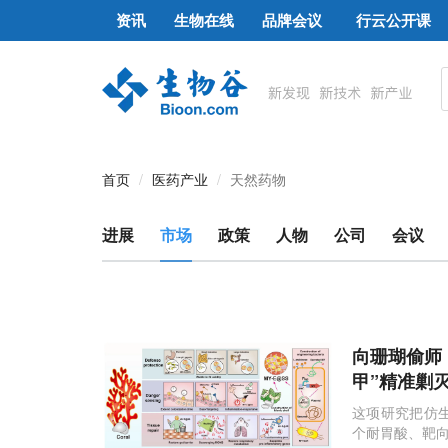
资讯
生物在线
品牌会议
行云公开课
首页
医药产业
天然药物
进展
市场
政策
人物
公司
会议
向珊瑚偷师
甲”精准剿
这项研究把仿
个耐胃酸、靶