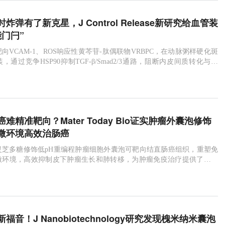
炸弹有了新克星，J Control Release新研究给血管装
门闩”
向VCAM-1、ROS响应性黄芩苷-肽偶联物VRBPC，在动脉粥样硬化斑
通过竞争HSP90抑制TGF-β/Smad2/3通路，阻断内皮间质转化与炎
稳定与消退。
难精准靶向？Mater Today Bio证实肿瘤外囊泡修饰
微环境高效治肠癌
灵芝多糖修饰低pH重编程肿瘤细胞外囊泡可靶向结直肠癌组织，重塑免
微环境，高效抑制皮下肿瘤生长和肺转移，为肿瘤免疫治疗提供了新型
泡联合策略。
福音！J Nanobiotechnology研究发现槐米纳米囊泡