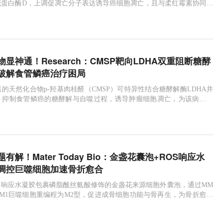
织蛋白酶D，上调促凋亡分子表达诱导癌细胞凋亡，且与柔红霉素协同增
胞毒性极低，具重要临床转化价值。
显神通！Research：CMSP靶向LDHA双重阻断糖酵
破解食管鳞癌治疗困局
的天然化合物p-羟基肉桂醛（CMSP）可特异性结合糖酵解酶LDHA并
，抑制食管鳞癌的糖酵解与自噬过程，诱导肿瘤细胞凋亡，为该病提供
。
有解！Mater Today Bio：金盏花囊泡+ROS响应水
调控巨噬细胞加速骨折愈合
S响应水凝胶包裹磷脂酰丝氨酸修饰的金盏花来源细胞外囊泡，通过MM
κB轴将M1巨噬细胞重编程为M2型，促进成骨细胞功能与骨再生，为骨折愈合
治疗方案。