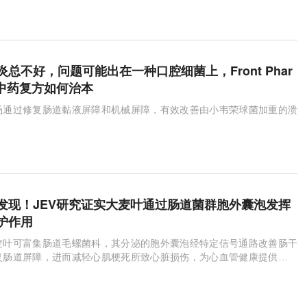
总不好，问题可能出在一种口腔细菌上，Front Phar
示中药复方如何治本
汤通过修复肠道黏液屏障和机械屏障，有效改善由小韦荣球菌加重的溃
发现！JEV研究证实大麦叶通过肠道菌群胞外囊泡发挥
护作用
麦叶可富集肠道毛螺菌科，其分泌的胞外囊泡经特定信号通路改善肠干
复肠道屏障，进而减轻心肌梗死所致心脏损伤，为心血管健康提供饮食