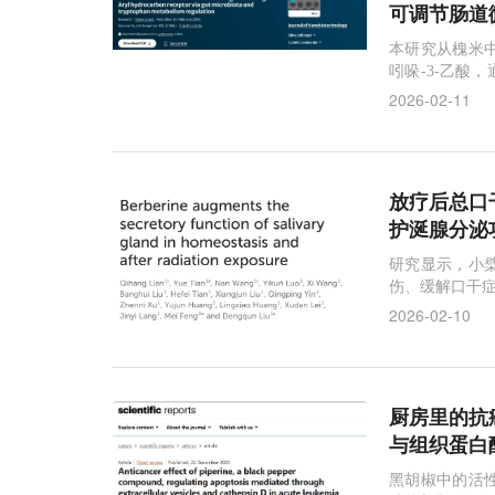
可调节肠道
本研究从槐米
吲哚-3-乙酸
结肠炎提供了
2026-02-11
放疗后总口干
护涎腺分泌
研究显示，小
伤、缓解口干症
2026-02-10
厨房里的抗
与组织蛋白
黑胡椒中的活