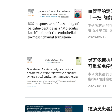
血管里的定时
上一把“智能
本研究构建的靶
块微环境自组装，
症，实现斑块
2026-03-17
灵芝多糖抗癌
可重塑免疫
本研究构建的
疫抑制性肿瘤
多糖 - 纳米囊
2026-02-11
结肠炎患者新