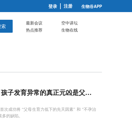
注册
登录
生物谷APP
最新会议
空中讲坛
搜索
热点推荐
生物在线
：孩子发育异常的真正元凶是父母的“难孕体质”
成功将 “父母生育力低下的先天因素” 和 “不孕治
素多的缺陷。