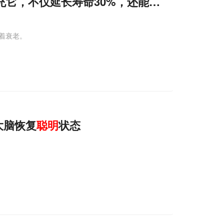
补充它，不仅延长寿命30%，还能提高认知能力
着衰老。
大脑恢复
聪明
状态