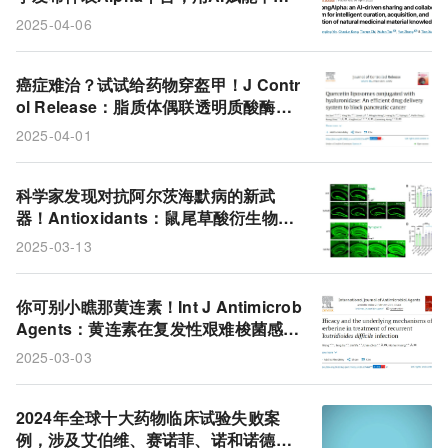
药全球共享
2025-04-06
癌症难治？试试给药物穿盔甲！J Contr
ol Release：脂质体偶联透明质酸酶，
或能有效狙击胰腺癌
2025-04-01
科学家发现对抗阿尔茨海默病的新武
器！Antioxidants：鼠尾草酸衍生物di
AcCA有望用于治疗阿尔茨海默病
2025-03-13
你可别小瞧那黄连素！Int J Antimicrob
Agents：黄连素在复发性艰难梭菌感染
治疗中成效显著，通过调节肠道菌群、
2025-03-03
减轻炎症等机制发挥关键作用
2024年全球十大药物临床试验失败案
例，涉及艾伯维、赛诺菲、诺和诺德、