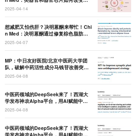
统医学？
2025-04-14
想减肥又怕伤肝？决明蒽酮来帮忙！Chi
n Med：决明蒽酮通过修复棕色脂肪线
粒体，实现抗肥胖与护肝双赢
2025-04-07
MP：中日友好医院/北京中医药大学团
队，破解中药活性成分马钱苷改善突触
可塑性、抗抑郁的机制！
2025-04-08
中医药领域的DeepSeek来了！西湖大
学发布神农Alpha平台，用AI赋能中医
药全球共享
2025-04-08
中医药领域的DeepSeek来了！西湖大
学发布神农Alpha平台，用AI赋能中医