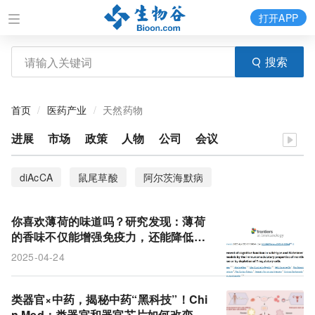
打开APP
搜索
首页
医药产业
天然药物
进展
市场
政策
人物
公司
会议
diAcCA
鼠尾草酸
阿尔茨海默病
你喜欢薄荷的味道吗？研究发现：薄荷
的香味不仅能增强免疫力，还能降低大
脑炎症因子水平，甚至延缓阿尔茨海默
2025-04-24
病的认知衰退！
类器官×中药，揭秘中药“黑科技”！Chi
n Med：类器官和器官芯片如何改变传