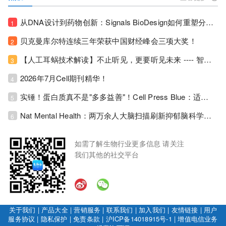
从DNA设计到药物创新：Signals BioDesign如何重塑分子生物学研发生态！
1
贝克曼库尔特连续三年荣获中国财经峰会三项大奖！
2
【人工耳蜗技术解读】不止听见，更要听见未来 ---- 智能耳蜗，开启人工耳蜗技术新纪元！
3
2026年7月Cell期刊精华！
4
实锤！蛋白质真不是"多多益善"！Cell Press Blue：适度限蛋白，反而拉长健康寿命！
5
Nat Mental Health：两万余人大脑扫描刷新抑郁脑科学认知！抑郁不只是情绪病，视觉、运动脑区同步受损！
6
如需了解生物行业更多信息 请关注
我们其他的社交平台
关于我们
|
产品大全
|
营销服务
|
联系我们
|
加入我们
|
友情链接
|
用户
服务协议
|
隐私保护
|
免责条款
|
沪ICP备14018915号-1
|
增值电信业务