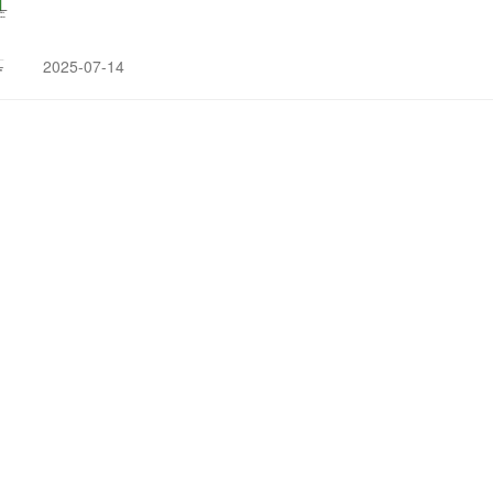
2025-07-14
Neuropsychopharmacology：
裸
盖
菇
素
裸盖菇素
对情绪的积极影响可能促进认知和运动功能提升，例如
治疗关键要素。
2025-05-31
康奈尔大学团队揭秘
裸
盖
菇
素
疗效持久的