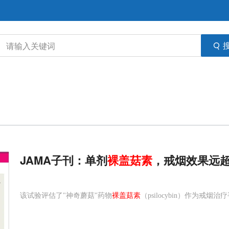
JAMA子刊：单剂
裸
盖
菇
素
，戒烟效果远
该试验评估了"神奇蘑菇"药物
裸盖菇素
（psilocybin）作为戒烟