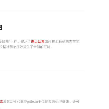
图
接线图”一样，揭示了
裸盖菇素
如何在全脑范围内重塑
控精神药物疗效提供了全新的可能。
！
素
及其活性代谢物psilocin不仅能改善心理健康，还可
。