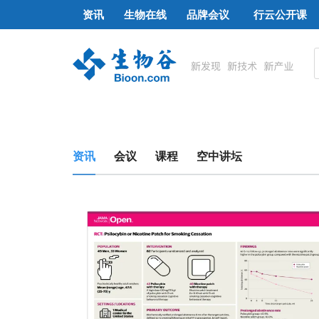
资讯
生物在线
品牌会议
行云公开课
资讯
会议
课程
空中讲坛