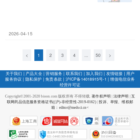
2026-04-15
<
1
2
3
4
...
50
>
关于我们
|
产品大全
|
营销服务
|
联系我们
|
加入我们
|
友情链接
|
用户
服务协议
|
隐私保护
|
免责条款
|
沪ICP备14018915号-1
|
增值电信业务
经营许可证
Copyright©2001-2020 bioon.com 版权所有 不得转载.
著作权声明
|
法律声明
|
互
联网药品信息服务资格证书((沪)-非经营性-2019-0162)
|
投诉、举报、维权邮
箱：editor@medsci.cn<
网
上海工商
络
社
会
征
021-54485309-8082
31010402000321