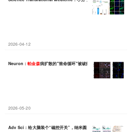
2026-04-12
Neuron：
帕金森
病扩散的"致命循环"被破解！抗体阻断 GPNMB
2026-05-20
Adv Sci：给大脑装个“磁控开关”，纳米圆盘远程遥控
帕金森
小鼠