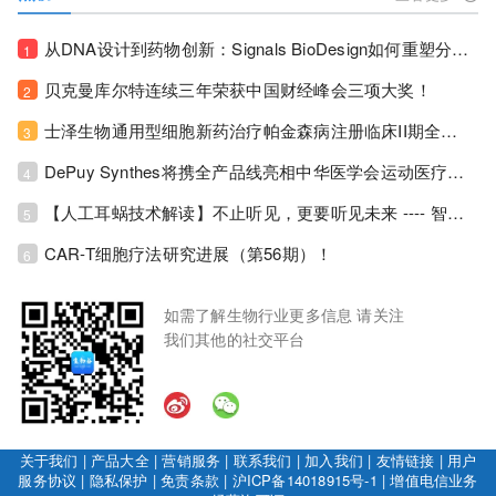
从DNA设计到药物创新：Signals BioDesign如何重塑分子生物学研发生态！
1
贝克曼库尔特连续三年荣获中国财经峰会三项大奖！
2
士泽生物通用型细胞新药治疗帕金森病注册临床II期全部入组完成！
3
DePuy Synthes将携全产品线亮相中华医学会运动医疗分会大会，加码布局中国运动医学创新赛道！
4
【人工耳蜗技术解读】不止听见，更要听见未来 ---- 智能耳蜗，开启人工耳蜗技术新纪元！
5
CAR-T细胞疗法研究进展（第56期）！
6
如需了解生物行业更多信息 请关注
我们其他的社交平台
关于我们
|
产品大全
|
营销服务
|
联系我们
|
加入我们
|
友情链接
|
用户
服务协议
|
隐私保护
|
免责条款
|
沪ICP备14018915号-1
|
增值电信业务