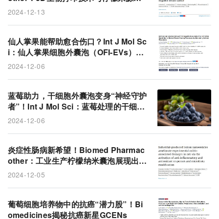
胞外囊泡相结合，构建高效双重递送系
2024-12-13
统
仙人掌果能帮助愈合伤口？Int J Mol Sc
i：仙人掌果细胞外囊泡（OFI-EVs）通
过调节细胞反应加速伤口愈合
2024-12-06
蓝莓助力，干细胞外囊泡变身“神经守护
者”！Int J Mol Sci：蓝莓处理的干细胞
衍生细胞外囊泡或可治疗缺血性中风
2024-12-06
炎症性肠病新希望！Biomed Pharmac
other：工业生产柠檬纳米囊泡展现出强
大的治疗潜力
2024-12-05
葡萄细胞培养物中的抗癌“潜力股”！Bi
omedicines揭秘抗癌新星GCENs