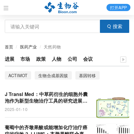
打开APP
搜索
首页
医药产业
天然药物
进展
市场
政策
人物
公司
会议
ACTIMOT
生物合成基因簇
基因转移
J Transl Med：中草药衍生的细胞外囊
泡作为新型生物治疗工具的研究进展与
未来展望
2025-01-10
葡萄中的齐墩果酸或能增加化疗治疗癌
症的疗效？！IJMS：齐墩果酸联合喜树