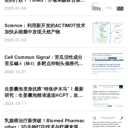
碱用于癌症化疗，不仅能降低所需药物
2025-01-06
的剂量，还能显著提高疗效
Science：利用新开发的ACTIMOT技术
加快从细菌中发现天然产物
2025-01-02
Cell Commun Signal：苦瓜活性成分
苦瓜碱-I（M-I）多靶点抑制头颈癌代
谢，开启癌症治疗新方向
2024-12-31
生姜囊泡变身抗癌“特洛伊木马”！最新
研究：生姜囊泡精准递送HCPT，攻克
癌症新希望
2024-12-11
乳腺癌治疗新突破！Biomed Pharmac
other：3D生物打印技术与柠檬来源细