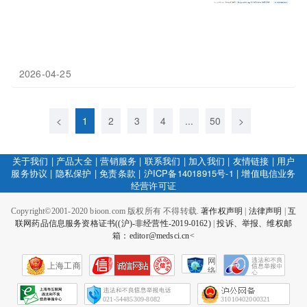
2026-04-25
<
1
2
3
4
...
50
>
关于我们
|
产品大全
|
营销服务
|
联系我们
|
加入我们
|
友情链接
|
用户
服务协议
|
隐私保护
|
免责条款
|
沪ICP备14018915号-1
|
增值电信业务
经营许可证
Copyright©2001-2020 bioon.com 版权所有 不得转载.
著作权声明
|
法律声明
|
互
联网药品信息服务资格证书((沪)-非经营性-2019-0162)
|
投诉、举报、维权邮
箱：editor@medsci.cn<
网
上海工商
络
社
会
征
021-54485309-8082
31010402000321