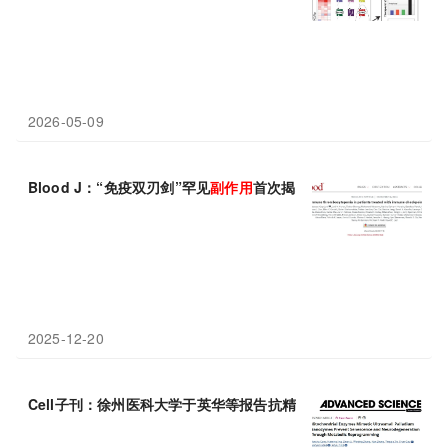
2026-05-09
Blood J：“免疫双刃剑”罕见
副作用
首次揭秘——0.25%患者面临
2025-12-20
Cell子刊：徐州医科大学于英华等报告抗精神病药物认知
副作用
的“