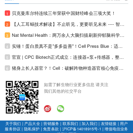
贝克曼库尔特连续三年荣获中国财经峰会三项大奖！
1
【人工耳蜗技术解读】不止听见，更要听见未来 ---- 智能耳蜗，开启人工耳蜗技术新纪元！
2
Nat Mental Health：两万余人大脑扫描刷新抑郁脑科学认知！抑郁不只是情绪病，视觉、运动脑区同步受损！
3
实锤！蛋白质真不是"多多益善"！Cell Press Blue：适度限蛋白，反而拉长健康寿命！
4
官宣 | CPC Biotech正式成立：连接器+泵+传感器，整合生物制药流体管理解决方案！
5
猪身上长人器官？！Cell：破解跨物种造器官核心免疫关卡！全新异种吞噬机制打通人体器官培育赛道！
6
如需了解生物行业更多信息 请关注
我们其他的社交平台
关于我们
|
产品大全
|
营销服务
|
联系我们
|
加入我们
|
友情链接
|
用户
服务协议
|
隐私保护
|
免责条款
|
沪ICP备14018915号-1
|
增值电信业务