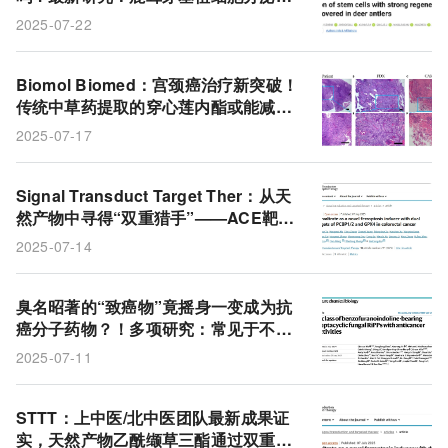
囊泡，能逆转老年小鼠与猕猴骨质流
2025-07-22
失、大脑衰老甚至生理年龄
Biomol Biomed：宫颈癌治疗新突破！
传统中草药提取的穿心莲内酯或能减缓
宫颈癌的生长
2025-07-17
Signal Transduct Target Ther：从天
然产物中寻得“双重猎手”——ACE靶向
PCBP1/2与GPX4诱导铁死亡，结直肠
2025-07-14
癌治疗添新希望
臭名昭著的“致癌物”竟摇身一变成为抗
癌分子药物？！多项研究：常见于不新
鲜坚果、谷物中的黄曲霉素，其天然产
2025-07-11
物或成为精准抗癌药物
STTT：上中医/北中医团队最新成果证
实，天然产物乙酰缬草三酯通过双重铁