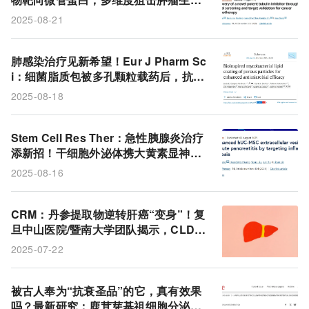
与转移
2025-08-21
肺感染治疗见新希望！Eur J Pharm Sc
i：细菌脂质包被多孔颗粒载药后，抗结
核效力显著提升，对细胞内外分枝杆菌
2025-08-18
抑制与杀灭效果更优
Stem Cell Res Ther：急性胰腺炎治疗
添新招！干细胞外泌体携大黄素显神
通，抗炎抑焦亡力助急性胰腺炎治疗升
2025-08-16
级
CRM：丹参提取物逆转肝癌“变身”！复
旦中山医院/暨南大学团队揭示，CLDN
4通过诱导细胞谱系转换促进肝癌耐药，
2025-07-22
丹参提取物可抑制
被古人奉为“抗衰圣品”的它，真有效果
吗？最新研究：鹿茸芽基祖细胞分泌的