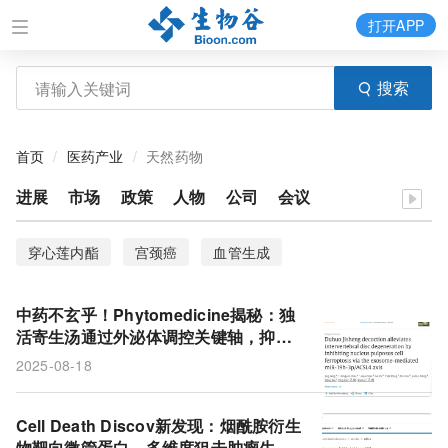
打开APP
搜索
首页
医药产业
天然药物
进展
市场
政策
人物
公司
会议
穿心莲内酯
宫颈癌
血管生成
中药不玄乎！Phytomedicine揭秘：独
活寄生汤通过外泌体调控关键轴，抑制
髓核细胞铁死亡，缓解椎间盘退变
2025-08-18
Cell Death Discov新发现：烟酰胺衍生
物靶向微管蛋白，多维度狙击肿瘤生长