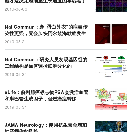
胞才是决定癌细胞生长速度的幕后黑手
传染性
病毒
基因组
细胞分化
三维结构
2019-06-06
阿尔兹海默症
蛋白外衣
健康
Nat Commun：穿“蛋白外衣”的病毒传
染性更强，竟会加快阿尔兹海默症发生
2019-05-31
Nat Commun：研究人员发现基因组的
三维结构是如何调控细胞分化的
2019-05-31
eLife：前列腺癌标志物PSA会激活血管
和淋巴管生成因子，促进癌症转移
2019-05-31
JAMA Neurology：使用抗生素会增加
神经损伤的风险