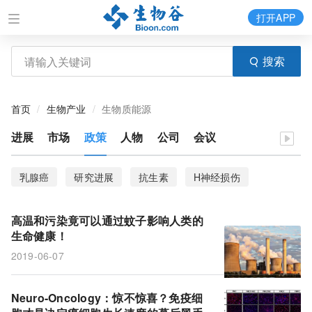
打开APP
搜索
首页
生物产业
生物质能源
进展
市场
政策
人物
公司
会议
乳腺癌
研究进展
抗生素
H神经损伤
癌症转移
血管生长因子
倒挂
睡觉
高温和污染竟可以通过蚊子影响人类的
人工智能
医疗保健
碳水化合物
健康饮食
生命健康！
2019-06-07
蝙蝠
淋巴管生长因子
PsA
生长速度
癌细胞
免疫细胞
高温
污染
蚊子
Neuro-Oncology：惊不惊喜？免疫细