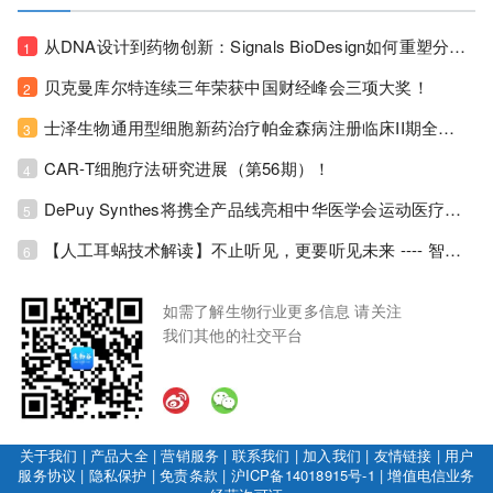
从DNA设计到药物创新：Signals BioDesign如何重塑分子生物学研发生态！
1
贝克曼库尔特连续三年荣获中国财经峰会三项大奖！
2
士泽生物通用型细胞新药治疗帕金森病注册临床II期全部入组完成！
3
CAR-T细胞疗法研究进展（第56期）！
4
DePuy Synthes将携全产品线亮相中华医学会运动医疗分会大会，加码布局中国运动医学创新赛道！
5
【人工耳蜗技术解读】不止听见，更要听见未来 ---- 智能耳蜗，开启人工耳蜗技术新纪元！
6
如需了解生物行业更多信息 请关注
我们其他的社交平台
关于我们
|
产品大全
|
营销服务
|
联系我们
|
加入我们
|
友情链接
|
用户
服务协议
|
隐私保护
|
免责条款
|
沪ICP备14018915号-1
|
增值电信业务