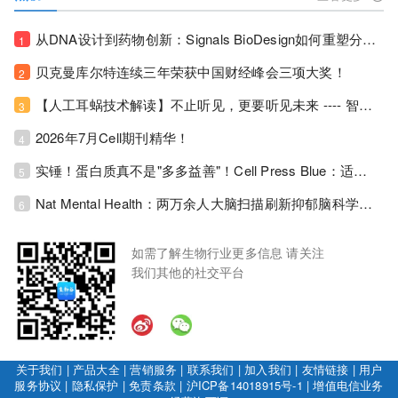
从DNA设计到药物创新：Signals BioDesign如何重塑分子生物学研发生态！
1
贝克曼库尔特连续三年荣获中国财经峰会三项大奖！
2
【人工耳蜗技术解读】不止听见，更要听见未来 ---- 智能耳蜗，开启人工耳蜗技术新纪元！
3
2026年7月Cell期刊精华！
4
实锤！蛋白质真不是"多多益善"！Cell Press Blue：适度限蛋白，反而拉长健康寿命！
5
Nat Mental Health：两万余人大脑扫描刷新抑郁脑科学认知！抑郁不只是情绪病，视觉、运动脑区同步受损！
6
如需了解生物行业更多信息 请关注
我们其他的社交平台
关于我们
|
产品大全
|
营销服务
|
联系我们
|
加入我们
|
友情链接
|
用户
服务协议
|
隐私保护
|
免责条款
|
沪ICP备14018915号-1
|
增值电信业务