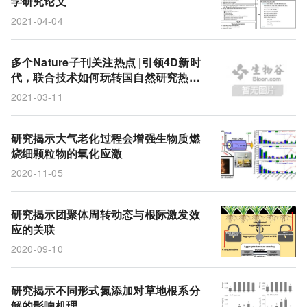
学研究论文
2021-04-04
多个Nature子刊关注热点 |引领4D新时
代，联合技术如何玩转国自然研究热
点？
2021-03-11
研究揭示大气老化过程会增强生物质燃
烧细颗粒物的氧化应激
2020-11-05
研究揭示团聚体周转动态与根际激发效
应的关联
2020-09-10
研究揭示不同形式氮添加对草地根系分
解的影响机理