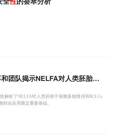
安全
性
的荟萃分析
ni/李喜和团队揭示NELFA对人类胚胎干细胞多能
性
解析了NELFA对人类胚胎干细胞多能维持和8CLCs
胞转化应用奠定重要基础。