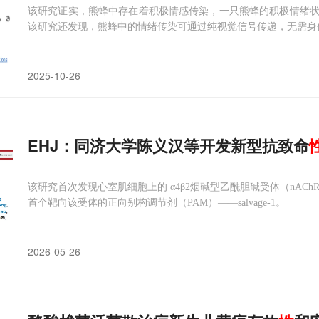
该研究证实，熊蜂中存在着积极情感传染，一只熊蜂的积极情绪
该研究还发现，熊蜂中的情绪传染可通过纯视觉信号传递，无需身
2025-10-26
EHJ：同济大学陈义汉等开发新型抗致命
该研究首次发现心室肌细胞上的 α4β2烟碱型乙酰胆碱受体（nAC
首个靶向该受体的正向别构调节剂（PAM）——salvage-1。
2026-05-26