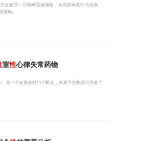
状态会被另一只熊蜂迅速捕捉，从而影响其行为决策。
体接触。
性
室
性
心律失常药物
hR） 是一个全新的抗FVT靶点，并基于结构设计开发了