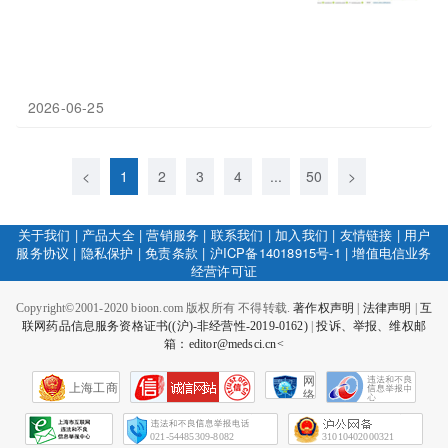
2026-06-25
<
1
2
3
4
...
50
>
关于我们
|
产品大全
|
营销服务
|
联系我们
|
加入我们
|
友情链接
|
用户
服务协议
|
隐私保护
|
免责条款
|
沪ICP备14018915号-1
|
增值电信业务
经营许可证
Copyright©2001-2020 bioon.com 版权所有 不得转载.
著作权声明
|
法律声明
|
互
联网药品信息服务资格证书((沪)-非经营性-2019-0162)
|
投诉、举报、维权邮
箱：editor@medsci.cn<
网
上海工商
络
社
会
征
021-54485309-8082
31010402000321