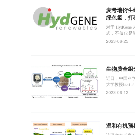
麦考瑞衍生
绿色氢，打
对于 HydGe
式，不仅仅是
株，同时也在
2023-06-25
生物质全组
近日，中国科
大学教授Bert
果以
2023-06-12
温和有机预