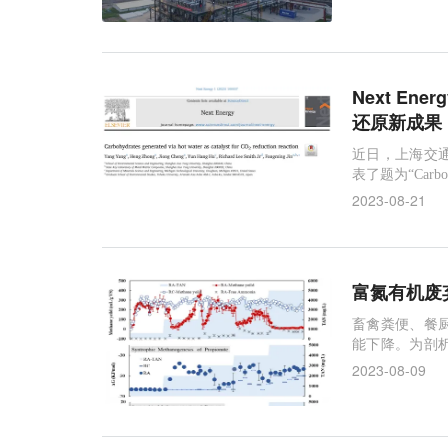
Next E
还原新成果
近日，上海交通
表了题为“Carbohydra
2023-08-21
富氮有机废
畜禽粪便、餐
能下降。为剖
阶梯性提高氨
2023-08-09