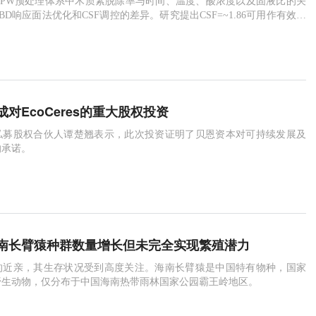
APW预处理体系中木质素脱除率与时间、温度、酸浓度以及固液比的关
BD响应面法优化和CSF调控的差异。研究提出CSF=~1.86可用作有效木
指标
对EcoCeres的重大股权投资
私募股权合伙人谭楚翘表示，此次投资证明了贝恩资本对可持续发展及
的承诺。
南长臂猿种群数量增长但未完全实现繁殖潜力
的近亲，其生存状况受到高度关注。海南长臂猿是中国特有物种，国家
野生动物，仅分布于中国海南热带雨林国家公园霸王岭地区。