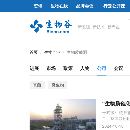
资讯
生物在线
品牌会议
行云公开课
首页
生物产业
生物质能源
进展
市场
政策
人物
公司
会议
真菌
微生物
“生物质催
千吨级生物质
产、我国绿色化
具有重要意义
2024-10-18