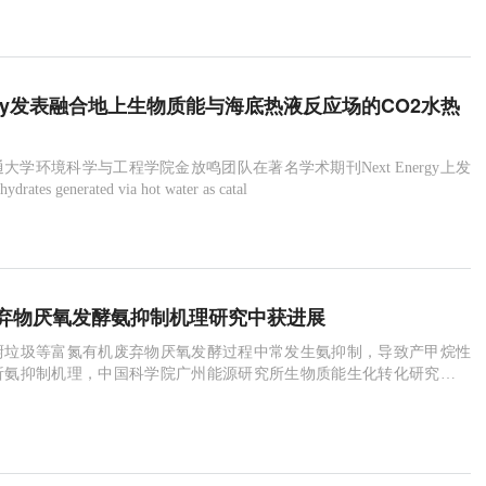
nergy发表融合地上生物质能与海底热液反应场的CO2水热
大学环境科学与工程学院金放鸣团队在著名学术期刊Next Energy上发
tes generated via hot water as catal
弃物厌氧发酵氨抑制机理研究中获进展
厨垃圾等富氮有机废弃物厌氧发酵过程中常发生氨抑制，导致产甲烷性
析氨抑制机理，中国科学院广州能源研究所生物质能生化转化研究室在
浓度的厌氧发酵过程中，从产气性能、关键产