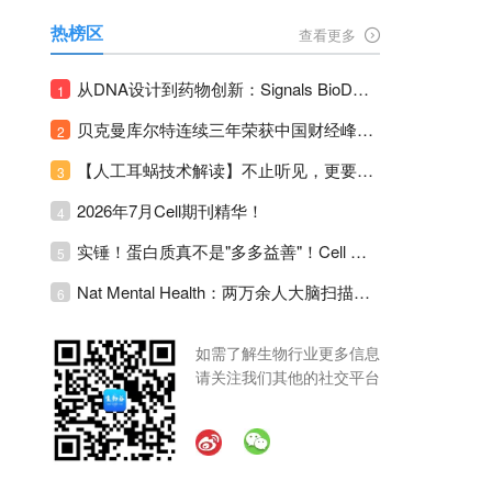
热榜区
查看更多
从DNA设计到药物创新：Signals BioDesign如何重塑分子生物学研发生态！
1
贝克曼库尔特连续三年荣获中国财经峰会三项大奖！
2
【人工耳蜗技术解读】不止听见，更要听见未来 ---- 智能耳蜗，开启人工耳蜗技术新纪元！
3
2026年7月Cell期刊精华！
4
实锤！蛋白质真不是"多多益善"！Cell Press Blue：适度限蛋白，反而拉长健康寿命！
5
Nat Mental Health：两万余人大脑扫描刷新抑郁脑科学认知！抑郁不只是情绪病，视觉、运动脑区同步受损！
6
如需了解生物行业更多信息
请关注我们其他的社交平台