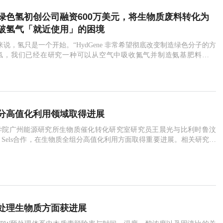
绿色氢初创公司融资600万美元，将生物质废料转化为
破氢气「就近使用」的困境
ne 来说，氢只是一个开始。“HydGene 非常希望彻底改变制造绿色分子的方
氢，我们已经在研究一种可以从空气中吸收氮气并制造氨基肥料的菌
研究以更清洁的方式制造
分高值化利用领域取得进展
学院广州能源研究所生物质催化转化研究室研究员王晨光与比利时鲁汶
 F. Sels合作，在生物质全组分高值化利用方面取得重要进展。相关研究成
处理生物质方面获进展