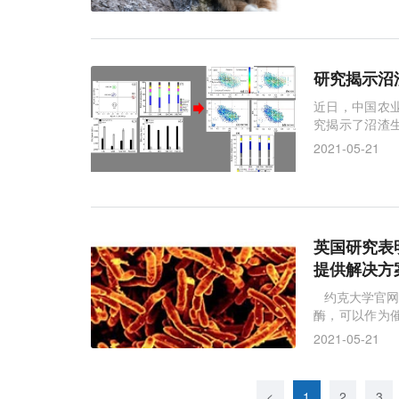
研究揭示沼
近日，中国农
究揭示了沼渣
加和农业可持
2021-05-21
物能源（Globa
碳库是全球陆
英国研究表
提供解决方
约克大学官网
酶，可以作为
农业废料释放
2021-05-21
质提供解决方
长期以来一直
<
1
2
3