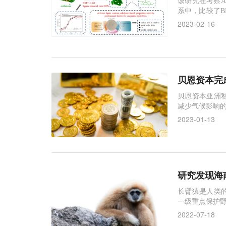
该研究在考察
系中，比较了B
质素去除率的
2023-02-16
贝恩资本完成
贝恩资本亚洲
减少气候影响
2023-01-13
研究发现海
长臂猿是人类
一级重点保护
2022-07-18