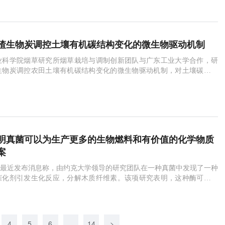
渣生物炭调控土壤有机碳结构变化的微生物驱动机制
业科学院烟草研究所烟草栽培与调制创新团队与广东工业大学合作，研
生物炭调控农田土壤有机碳结构变化的微生物驱动机制，对土壤碳库增
续发展具有重要的指导意义。相关研究结果发表在《全球变化生物学生
l Change Biology Bioenergy）》上。据郑学博副研究员介绍，土壤有机
地表层系统中最大的
明真菌可以为生产更多的生物燃料和有价值的化学物质
案
最近发布消息称，由约克大学领导的研究团队在一种真菌中发现了一种
催化剂引发生化反应，分解木质纤维素。该项研究表明，这种酶可以使
出有价值的化学物质，这可能为生产更多的生物燃料和有价值的化学物
案。这项研究使用了林业和农业废料如麦秸中的木质纤维素。科学家们
认为，如果可以找
4
5
6
...
14
>