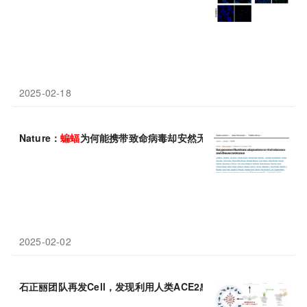
2025-02-18
Nature：
蝙蝠
为何能携带致命病毒却安然无恙？解密
蝙蝠
免疫系统
2025-02-02
石正丽团队再发Cell，发现利用人类ACE2感染入侵的新型
蝙蝠
冠状