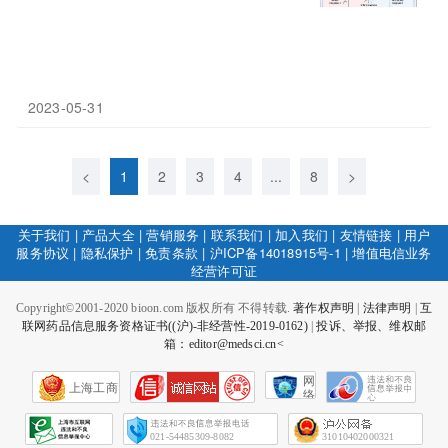
2023-05-31
<
1
2
3
4
...
8
>
关于我们
|
产品大全
|
营销服务
|
联系我们
|
加入我们
|
友情链接
|
用户
服务协议
|
隐私保护
|
免责条款
|
沪ICP备14018915号-1
|
增值电信业务
经营许可证
Copyright©2001-2020 bioon.com 版权所有 不得转载.
著作权声明
|
法律声明
|
互
联网药品信息服务资格证书((沪)-非经营性-2019-0162)
|
投诉、举报、维权邮
箱：editor@medsci.cn<
网
上海工商
络
社
会
征
021-54485309-8082
31010402000321