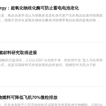
 Energy：超氧化物歧化酶可防止蓄电电池老化
衰老，氧自由基学说认为细胞衰老是机体代谢产生的氧自由基对细胞损
此，细胞天然存在超氧化物歧化酶来消除携带氧自由基的超氧化物。超
细胞呼吸生成能量过程中产生并且是氧自由基
燃材料研究取得进展
战略的日益深化，人们认识到"从自然中来，到自然中去"是人与自然和
方式，也是实现材料可持续发展的必然途径。阻燃剂作为高分子材料安
助剂也不例外，因此发展源于生物的阻
生物燃料可降低飞机70%微粒排放
的，近年来各航空公司开始纷纷尝试研发并使用各种生物燃料。日前NA