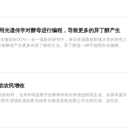
透彻理解、实验室工作的深入体察，乃至未来趋势的前瞻把握已经一一
和高质量的产品与服务当中。今天，再一次提升实验室标准的全新 542
上市。这款离心机的最大容量可达 24 ×
e：利用光遗传学对酵母进行编程，导致更多的异丁醇产生
9日/生物谷BIOON/---在一项新的研究中，来自美国普林斯顿大学的研究人
导致酵母产生更多的异丁醇的方法。异丁醇是一种可能用作生物燃料的
表在2018年3月29日的Nature期刊上的一篇标题为“Optogenetic regul
red cellular metabolism for microbial chemical
助农民增收
积的秸秆，仓库外码放整齐的果树木和分类堆放的花生皮、木屑等废弃
莱西市望城街道的青岛琦泉生物质发电有限公司仓库区域，这些在农民
弃物”“垃圾”，却是企业发电的“绿色能源”。公司副总经理展恩亮告诉笔
，公司消耗农林废弃物21万吨，利用农业废弃物发电1.5亿千瓦时，供
时，实现利润1051万元，间接增加农民收入8000万元。去年6