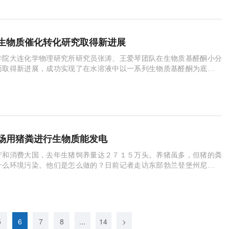
生物质催化转化研究取得新进展
学院大连化学物理研究所研究员张涛、王爱琴团队在生物质基醛酮小分
面取得新进展，成功实现了在水溶液中以一系列生物质基醛酮为底物高
胺，并在此基础上直接以纤维素为原料，通过
场用猪粪进行生物质能发电
产和消费大国，去年生猪饲养量达２７１５万头。养猪虽多，但猪的粪
什么环境污染。他们是怎么做的？日前记者走访东部勃兰登堡州尼梅克
，看德国企业如何为生猪“善后”。与人们
5
6
7
8
...
14
>