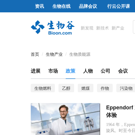
资讯
生物在线
品牌会议
行云公开课
首页
生物产业
生物质能源
进展
市场
政策
人物
公司
会议
生物燃料
乙醇
燃煤
作物
污染物
可再生能源
NASA
核苷酸
异丁醇
Eppend
超氧化物歧化酶
生物能源
生物质发电
体验
1964 年，E
旋风。时至今日