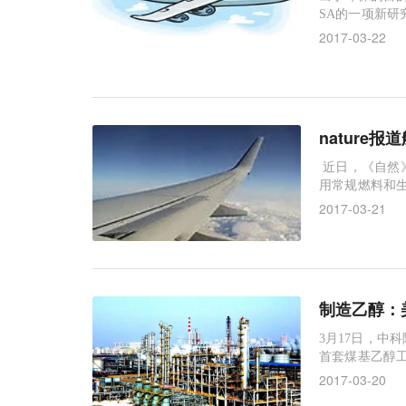
SA的一项新
的微粒排放远
2017-03-22
nature
近日，《自然
用常规燃料和生
来了有关飞行
2017-03-21
制造乙醇：
3月17日，中
首套煤基乙醇工
流程，生产出
2017-03-20