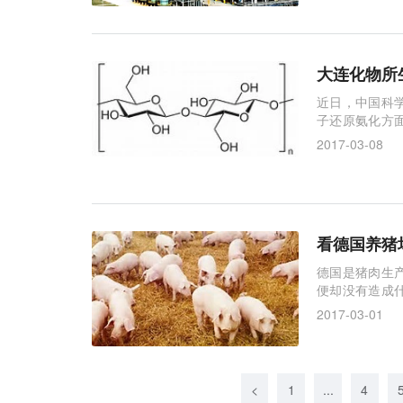
大连化物所
近日，中国科
子还原氨化方
选择性制备伯
2017-03-08
看德国养猪
德国是猪肉生
便却没有造成
市的一家养猪场
2017-03-01
<
1
...
4