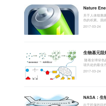
Nature
关于人体细胞
伤的积累。因
氧化物正是在
2017-03-24
生物基元阻
随着全球绿色
谐共处的最佳
全使用的必要
2017-03-24
NASA：
出于环保的目