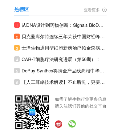
热榜区
查看更多
从DNA设计到药物创新：Signals BioDesign如何重塑分子生物学研发生态！
1
贝克曼库尔特连续三年荣获中国财经峰会三项大奖！
2
士泽生物通用型细胞新药治疗帕金森病注册临床II期全部入组完成！
3
CAR-T细胞疗法研究进展（第56期）！
4
DePuy Synthes将携全产品线亮相中华医学会运动医疗分会大会，加码布局中国运动医学创新赛道！
5
【人工耳蜗技术解读】不止听见，更要听见未来 ---- 智能耳蜗，开启人工耳蜗技术新纪元！
6
如需了解生物行业更多信息
请关注我们其他的社交平台