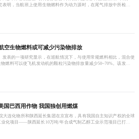
研究表明，当航班上使用生物燃料作为动力源时，在尾气排放中所检测到
少于化石燃料。这一结果证明，从环保角度而
报道航空生物燃料或可减少污染物排放
》发表的一项研究显示，在巡航情况下，与使用常规燃料相比，混合使
物燃料可以使飞机发动机的颗粒污染物排放量减少50~70%。该发现带
中的飞机使用生物燃料所产生的环境影
美国巴西用作物 我国独创用燃煤
科院大连化物所和陕西延长集团在京宣布，具有我国自主知识产权的全球
业化项目——陕西延长10万吨/年合成气制乙醇工业示范项目已打通全
合格的无水乙醇，目前该装置已平稳运行两