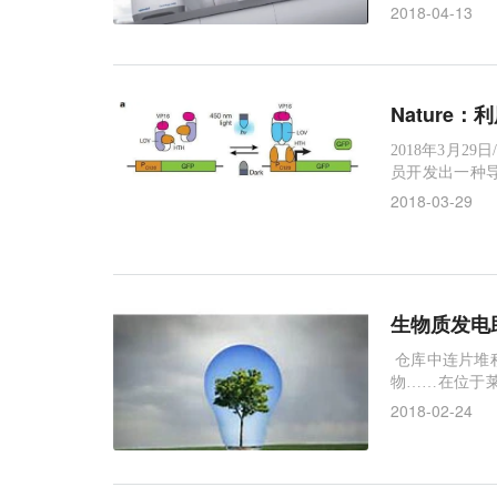
对用户需求的
2018-04-13
体现在高可靠性
5 离心机隆重
Natur
2018年3月2
员开发出一种
候选物质。在他们发
2018-03-29
ation of enginee
生物质发电
仓库中连片堆
物……在位于
眼中地道的“废
2018-02-24
者，去年下半年
电1.38亿千瓦