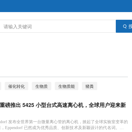
催化转化
生物质
生物质能
猪粪
光遗传学
高速离心机
转录因子
酵母
orf 重磅推出 5425 小型台式高速离心机，全球用户迎来新
Eppendorf
ppendorf 发布全世界第一台微量离心管的离心机，掀起了全球实验室变革的
，Eppendorf 已然成为优秀品质、创新技术及新颖设计的代名词。公司