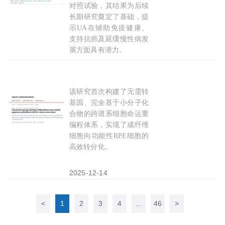
对照试验，其结果为后续
长期研究奠定了基础，提
示UA在辅助免疫健康、
支持抗癌及延缓慢性病发
展方面具有潜力。
2025-12-17
该研究首次构建了无需转
Nat Commun：苏建忠/高绍荣/瞿佳团队合作利
基因、完全基于小分子化
合物的跨谱系细胞命运重
编程体系，实现了成纤维
细胞向功能性RPE细胞的
高效转分化。
2025-12-14
<
1
2
3
4
...
46
>