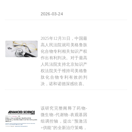
2026-03-24
2025年12月31日，中国最
中国最高人民法院就司美格鲁肽
化合物
专利作出
高人民法院就司美格鲁肽
化合物专利相关知识产权
作出有利判决。对于最高
人民法院支持北京知识产
权法院关于维持司美格鲁
肽化合物专利有效的判
决，诺和诺德深感欣喜。
2026-01-05
该研究完整阐释了药物-
Adv Sci：为肠道修复“加注燃料”，南通大学
微生物-代谢物-表观基因
组调控轴，提出“预激活
+供能”的全新治疗策略，