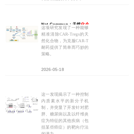
2026-03-04
Nat Commun：天然
化合物
TAIII精准清除“捣乱
这项研究发现了一种能够
精准清除CAR-Tregs的天
然化合物，为克服CAR-T
耐药提供了简单而巧妙的
策略。
2026-05-18
这一发现揭示了一种控制
‌Exp Mol Med：天然
化合物
Nigericin直接
内质素水平的新分子机
制，并突显了开发针对肥
胖、糖尿病以及以纤维炎
症为特征的其他疾病（包
括某些癌症）的靶向疗法
的潜力。