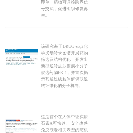
即单一药物可调控跨界信
号交流，促进组织修复再
生。
2026-06-05
该研究基于DRUG-seq2化
Cell子刊：赵扬/谈伟强/杨勇/毕洪森团队联合报
学扰动转录图谱开展药物
筛选及结构优化，开发出
新型逆转皮肤瘢痕小分子
候选药物FR-1，并首次揭
示其通过线粒体解偶联逆
转纤维化的分子机制。
2026-05-23
这是首个在人体中证实尿
最新研究：石榴中的天然
化合物
尿石素A，可减
石素A可快速、安全改善
免疫衰老相关表型的随机