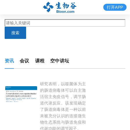
打开APP
搜索
资讯
会议
课程
空中讲坛
研究表明，以噬菌体为主
Cell子刊：肠道里的"隐形厨师"，李维勤/付爱
的肠道病毒体可以自主激
活宿主免疫信号，调节肠
道代谢反应。该发现确定
了肠道病毒体是一种以前
未被充分认识的连接微生
物生态系统与肠道免疫和
代谢功能的调节因子。