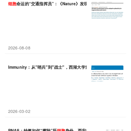
细胞
命运的“交通指挥员”：《Nature》发现生物分子凝胶调控去
分
2026-08-08
Immunity：从"哨兵"到"战士"，西湖大学董晨团队解析肠道杀伤性
2026-03-02
PNAS：缺氧如何“擦除”肝
细胞
身份，西安交通大学张彦民团队揭示R