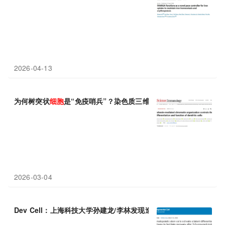
2026-04-13
为何树突状
细胞
是“免疫哨兵”？染色质三维结构是其
分化
与激活的
2026-03-04
Dev Cell：上海科技大学孙建龙/李林发现造血干
细胞
在骨髓损伤后