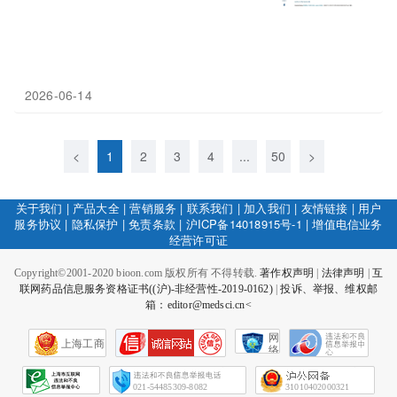
2026-06-14
<
1
2
3
4
...
50
>
关于我们
|
产品大全
|
营销服务
|
联系我们
|
加入我们
|
友情链接
|
用户
服务协议
|
隐私保护
|
免责条款
|
沪ICP备14018915号-1
|
增值电信业务
经营许可证
Copyright©2001-2020 bioon.com 版权所有 不得转载.
著作权声明
|
法律声明
|
互
联网药品信息服务资格证书((沪)-非经营性-2019-0162)
|
投诉、举报、维权邮
箱：editor@medsci.cn<
网
上海工商
络
社
会
征
021-54485309-8082
31010402000321