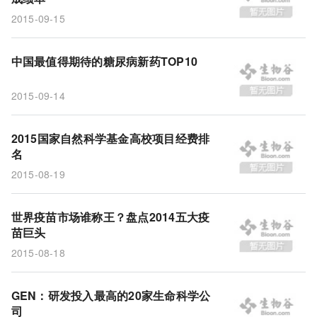
排行
福布斯
TOP10
国家自然科学基金
2015-09-15
金额
疫苗
2015
糖尿病
中国
新药
2014
中国最值得期待的糖尿病新药TOP10
2015-09-14
2015国家自然科学基金高校项目经费排
名
2015-08-19
世界疫苗市场谁称王？盘点2014五大疫
苗巨头
2015-08-18
GEN：研发投入最高的20家生命科学公
司