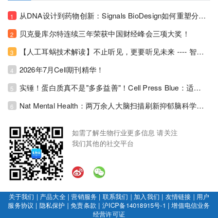
从DNA设计到药物创新：Signals BioDesign如何重塑分子生物学研发生态！
1
贝克曼库尔特连续三年荣获中国财经峰会三项大奖！
2
【人工耳蜗技术解读】不止听见，更要听见未来 ---- 智能耳蜗，开启人工耳蜗技术新纪元！
3
2026年7月Cell期刊精华！
4
实锤！蛋白质真不是"多多益善"！Cell Press Blue：适度限蛋白，反而拉长健康寿命！
5
Nat Mental Health：两万余人大脑扫描刷新抑郁脑科学认知！抑郁不只是情绪病，视觉、运动脑区同步受损！
6
如需了解生物行业更多信息 请关注
我们其他的社交平台
关于我们
|
产品大全
|
营销服务
|
联系我们
|
加入我们
|
友情链接
|
用户
服务协议
|
隐私保护
|
免责条款
|
沪ICP备14018915号-1
|
增值电信业务
经营许可证