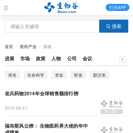
打开APP
搜索
首页
医药产业
排名
进展
市场
政策
人物
公司
会议
排名
生命科学
资金
研发
默沙东
赛诺菲
辉瑞
CNS
干细胞
风投
老兵药物2014年全球销售额排行榜
全球制药企业
员工人数
生物医药企业
赚钱
2015-09-21
生物技术
药物
诺华
葛兰素史克
成绩
投资
生物医药
销售
药品
专利药
福布斯风云榜： 生物医药界大佬的年中
成绩单