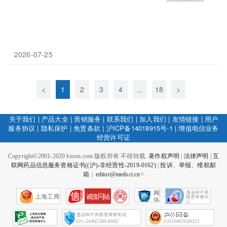
2026-07-25
<
1
2
3
4
...
18
>
关于我们
|
产品大全
|
营销服务
|
联系我们
|
加入我们
|
友情链接
|
用户
服务协议
|
隐私保护
|
免责条款
|
沪ICP备14018915号-1
|
增值电信业务
经营许可证
Copyright©2001-2020 bioon.com 版权所有 不得转载.
著作权声明
|
法律声明
|
互
联网药品信息服务资格证书((沪)-非经营性-2019-0162)
|
投诉、举报、维权邮
箱：editor@medsci.cn<
网
上海工商
络
社
会
征
021-54485309-8082
31010402000321