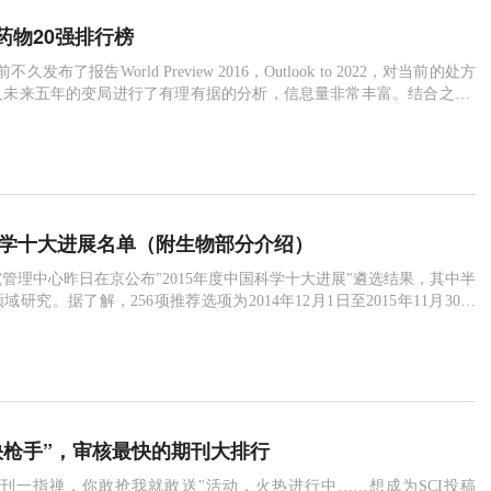
药物20强排行榜
rma前不久发布了报告World Preview 2016，Outlook to 2022，对当前的处方
及未来五年的变局进行了有理有据的分析，信息量非常丰富。结合之前I
TOP20榜单和World Preview 201
国科学十大进展名单（附生物部分介绍）
管理中心昨日在京公布"2015年度中国科学十大进展"遴选结果，其中半
研究。据了解，256项推荐选项为2014年12月1日至2015年11月30日
研究成果，由《中国基础科学》、《科技导
快枪手”，审核最快的期刊大排行
学"选刊一指禅，你敢抢我就敢送"活动，火热进行中……想成为SCI投稿