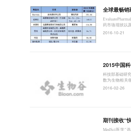
全球最畅销
EvaluatePha
药市场现状以
MS发布的全球畅销药
2016-10-21
2015中
科技部基础研究
数为生物相关领域
间正式发表的
2016-02-26
期刊接收“
MedSci医