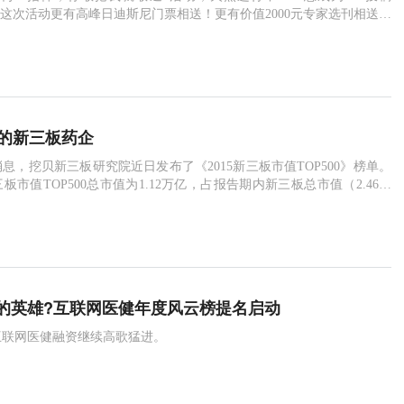
？这次活动更有高峰日迪斯尼门票相送！更有价值2000元专家选刊相送！
送！赶快拿起爪机，扫起码来像子弹一样的速
钱的新三板药企
息，挖贝新三板研究院近日发布了《2015新三板市值TOP500》榜单。
板市值TOP500总市值为1.12万亿，占报告期内新三板总市值（2.46万
%。新三板市值TOP500上榜门槛为6.69亿，上榜
的英雄?互联网医健年度风云榜提名启动
国互联网医健融资继续高歌猛进。