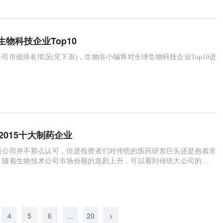
物科技企业Top10
度公司市值排名情况(见下表)，生物谷小编将对全球生物科技企业Top10进
2015十大制药企业
药公司并不那么认可，但是投资者们对传统的医药研发巨头还是抱着非
。随着生物技术公司市场份额的急剧上升，可以看到传统大公司的市场
一年中缩水了。
4
5
6
...
20
>