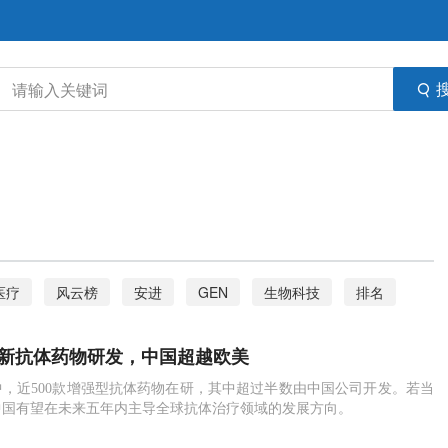
医疗
风云榜
安进
GEN
生物科技
排名
增强型抗体
临床成功率
排行榜
畅销药物
：创新抗体药物研发，中国超越欧美
期刊
，近500款增强型抗体药物在研，其中超过半数由中国公司开发。若当
中国有望在未来五年内主导全球抗体治疗领域的发展方向。