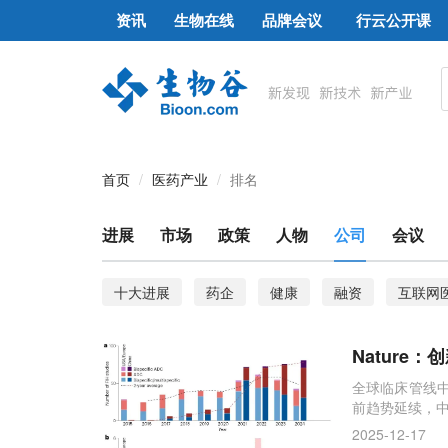
资讯
生物在线
品牌会议
行云公开课
首页
医药产业
排名
进展
市场
政策
人物
公司
会议
十大进展
药企
健康
融资
互联网
新三板
吉利德
最快
20强
科技部
Nature
抗体药物研发
审核
生物
中国科学
全球临床管线中
前趋势延续，
2025-12-17