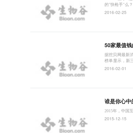
的"快枪手"么
更有十万积分
2016-02-25
50家最值
据挖贝网最新消
榜单显示，新三
亿元）45.53
2016-02-01
谁是你心中
2015年，中
2015-12-15