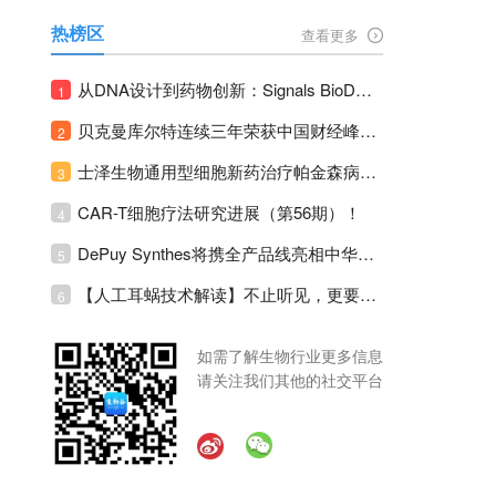
热榜区
查看更多
从DNA设计到药物创新：Signals BioDesign如何重塑分子生物学研发生态！
1
贝克曼库尔特连续三年荣获中国财经峰会三项大奖！
2
士泽生物通用型细胞新药治疗帕金森病注册临床II期全部入组完成！
3
CAR-T细胞疗法研究进展（第56期）！
4
DePuy Synthes将携全产品线亮相中华医学会运动医疗分会大会，加码布局中国运动医学创新赛道！
5
【人工耳蜗技术解读】不止听见，更要听见未来 ---- 智能耳蜗，开启人工耳蜗技术新纪元！
6
如需了解生物行业更多信息
请关注我们其他的社交平台