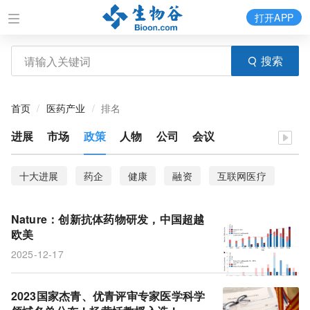
打开APP
搜索
首页
医药产业
排名
进展
市场
政策
人物
公司
会议
十大进展
药企
健康
融资
互联网医疗
风云榜
安进
GEN
生物科技
排名
Nature：创新抗体药物研发，中国超越
新三板
吉利德
最快
20强
科技部
欧美
2025-12-17
增强型抗体
临床成功率
排行榜
畅销药物
抗体药物研发
审核
生物
中国科学
期刊
2023国家杰青、优青评审专家医学科学