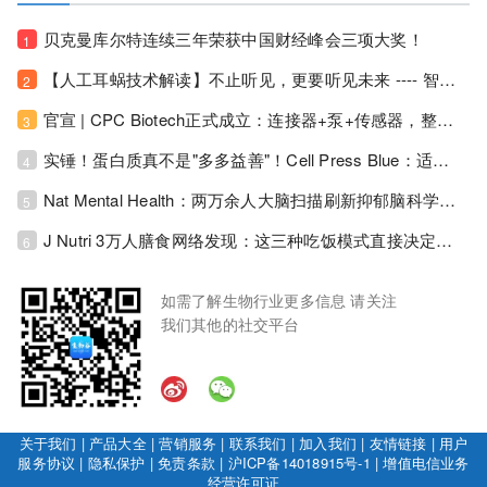
贝克曼库尔特连续三年荣获中国财经峰会三项大奖！
1
【人工耳蜗技术解读】不止听见，更要听见未来 ---- 智能耳蜗，开启人工耳蜗技术新纪元！
2
官宣 | CPC Biotech正式成立：连接器+泵+传感器，整合生物制药流体管理解决方案！
3
实锤！蛋白质真不是"多多益善"！Cell Press Blue：适度限蛋白，反而拉长健康寿命！
4
Nat Mental Health：两万余人大脑扫描刷新抑郁脑科学认知！抑郁不只是情绪病，视觉、运动脑区同步受损！
5
J Nutri 3万人膳食网络发现：这三种吃饭模式直接决定心血管风险与寿命长短！
6
如需了解生物行业更多信息 请关注
我们其他的社交平台
关于我们
|
产品大全
|
营销服务
|
联系我们
|
加入我们
|
友情链接
|
用户
服务协议
|
隐私保护
|
免责条款
|
沪ICP备14018915号-1
|
增值电信业务
经营许可证