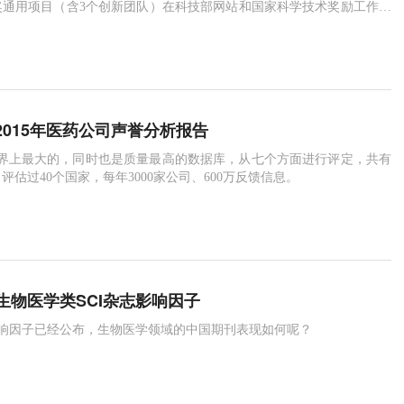
奖通用项目（含3个创新团队）在科技部网站和国家科学技术奖励工作办
。
k：2015年医药公司声誉分析报告
拥有世界上最大的，同时也是质量最高的数据库，从七个方面进行评定，共有
评估过40个国家，每年3000家公司、600万反馈信息。
生物医学类SCI杂志影响因子
影响因子已经公布，生物医学领域的中国期刊表现如何呢？