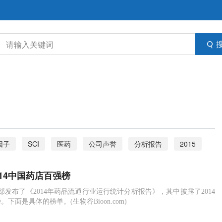
因子
SCI
医药
公司声誉
分析报告
2015
pTrak
生物医学
技术发明
外聘
排行榜
14中国药店百强榜
科技进步
麻省理工科技评论
生物
创新企业
务部发布了《2014年药品流通行业运行统计分析报告》，其中披露了2014
下面是具体的榜单。(生物谷Bioon.com)