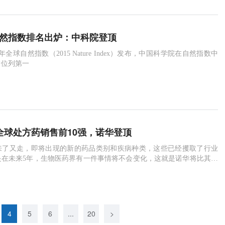
球自然指数排名出炉：中科院登顶
5年全球自然指数（2015 Nature Index）发布，中国科学院在自然指数中
中位列第一
020全球处方药销售前10强，诺华登顶
来了又走，即将出现的新的药品类别和疾病种类，这些已经攫取了行业
是在未来5年，生物医药界有一件事情将不会变化，这就是诺华将比其他
的处方药。
4
5
6
...
20
>