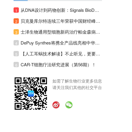
从DNA设计到药物创新：Signals BioDesign如何重塑分子生物学研发生态！
1
贝克曼库尔特连续三年荣获中国财经峰会三项大奖！
2
士泽生物通用型细胞新药治疗帕金森病注册临床II期全部入组完成！
3
DePuy Synthes将携全产品线亮相中华医学会运动医疗分会大会，加码布局中国运动医学创新赛道！
4
【人工耳蜗技术解读】不止听见，更要听见未来 ---- 智能耳蜗，开启人工耳蜗技术新纪元！
5
CAR-T细胞疗法研究进展（第56期）！
6
如需了解生物行业更多信息
请关注我们其他的社交平台