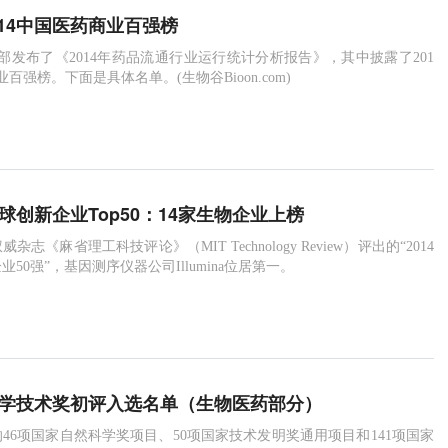
014中国医药商业百强榜
务部发布了《2014年药品流通行业运行统计分析报告》，其中披露了201
百强榜。下面是具体名单。(生物谷Bioon.com)
全球创新企业Top50：14家生物企业上榜
威杂志《麻省理工科技评论》（MIT Technology Review）评出的“2014
50强”，基因测序仪器公司Illumina位居第一。
家科学技术奖初评入选名单（生物医药部分）
46项国家自然科学奖项目、50项国家技术发明奖通用项目和141项国家