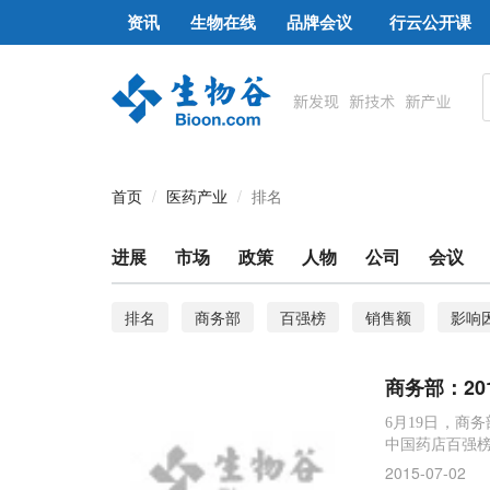
资讯
生物在线
品牌会议
行云公开课
首页
医药产业
排名
进展
市场
政策
人物
公司
会议
排名
商务部
百强榜
销售额
影响
处方药
诺华
自然指数
中科院
Re
商务部：20
医疗器械
药店
生物医药公司
医药商业
6月19日，商
中国药店百强榜。
自然科学
2015-07-02