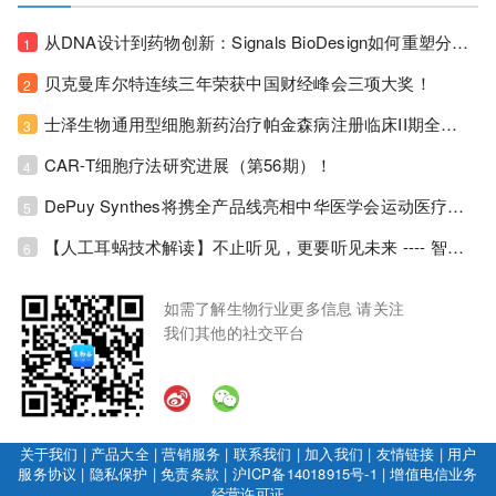
从DNA设计到药物创新：Signals BioDesign如何重塑分子生物学研发生态！
1
贝克曼库尔特连续三年荣获中国财经峰会三项大奖！
2
士泽生物通用型细胞新药治疗帕金森病注册临床II期全部入组完成！
3
CAR-T细胞疗法研究进展（第56期）！
4
DePuy Synthes将携全产品线亮相中华医学会运动医疗分会大会，加码布局中国运动医学创新赛道！
5
【人工耳蜗技术解读】不止听见，更要听见未来 ---- 智能耳蜗，开启人工耳蜗技术新纪元！
6
如需了解生物行业更多信息 请关注
我们其他的社交平台
关于我们
|
产品大全
|
营销服务
|
联系我们
|
加入我们
|
友情链接
|
用户
服务协议
|
隐私保护
|
免责条款
|
沪ICP备14018915号-1
|
增值电信业务
经营许可证