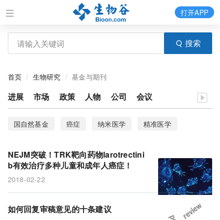
打开APP
搜索
首页
生物研究
基金与期刊
进展
市场
政策
人物
公司
会议
国自然基金
癌症
纳米医学
精准医学
评审专家
征稿
生命科学
进展
盘点
NEJM突破！TRK靶向药物larotrectini
Immunity
大气污染
国家优秀青年
科学论文
b有效治疗多种儿童和成年人癌症！
2018-02-22
审稿
TRK靶向药物
国家自然科学基金
国自然
名单
解析
larotrectinib
如何回复审稿意见的十条建议