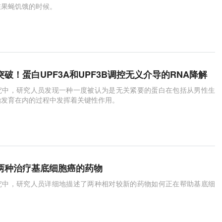
在果蝇饥饿的时候。
大突破！蛋白UPF3A和UPF3B调控无义介导的RNA降解
究中，研究人员发现一种一度被认为是无关紧要的蛋白在包括从男性生
胎发育在内的过程中发挥着关键性作用。
述两种治疗基底细胞癌的药物
究中，研究人员详细地描述了两种相对较新的药物如何正在帮助基底细