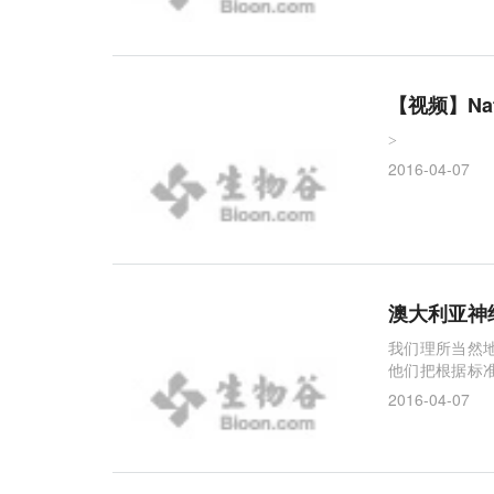
PD-1
免疫疗法
再生
毛发
神经元
味觉回路
皮肤
Expresso
IN1细胞
【视频】Na
>
2016-04-07
澳大利亚神
我们理所当然
他们把根据标
的结果发表在
2016-04-07
地方存在。