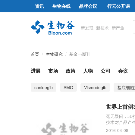
资讯
生物在线
品牌会议
行云公开课
首页
生物研究
基金与期刊
进展
市场
政策
人物
公司
会议
sonidegib
SMO
Vismodegib
基底细胞
功能性拮抗
基因复制
无义介导RNA降解
世界上首例
广泛中和抗体
疫苗
糖蛋白
HIV
g
毫无疑问，3
技术对产品产
NMD
帕金森
学术欺诈
再生医学
普遍。
2016-04-08