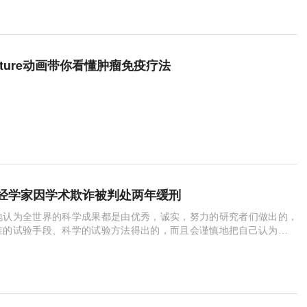
果蝇
神经回路
进食
mRNA
味觉神经元
中间神经元
3D打印
ture动画带你看懂肿瘤免疫疗法
经学家因学术欺诈被判处两年缓刑
地认为全世界的科学成果都是由优秀，诚实，努力的研究者们做出的，
准的试验手段、科学的试验方法得出的，而且会谨慎地把自己认为正确
科学期刊上与大众交流。然而，学术界与任何一个领域一样，总有坏的