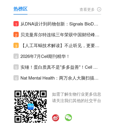
热榜区
查看更多
从DNA设计到药物创新：Signals BioDesign如何重塑分子生物学研发生态！
1
贝克曼库尔特连续三年荣获中国财经峰会三项大奖！
2
【人工耳蜗技术解读】不止听见，更要听见未来 ---- 智能耳蜗，开启人工耳蜗技术新纪元！
3
2026年7月Cell期刊精华！
4
实锤！蛋白质真不是"多多益善"！Cell Press Blue：适度限蛋白，反而拉长健康寿命！
5
Nat Mental Health：两万余人大脑扫描刷新抑郁脑科学认知！抑郁不只是情绪病，视觉、运动脑区同步受损！
6
如需了解生物行业更多信息
请关注我们其他的社交平台