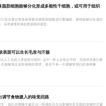
成体脂肪细胞能够分化形成多能性干细胞，或可用于组织
家们首次通过将成体骨骼或者脂肪细胞进行重编程，获得能够分化成任
胞，从而修复机体的受损组织器官。
肤表面可以生长毛发与汗腺
出人工化的人类皮肤与组织--这乍一听上去有点可怕，但是科学家们希
一天能够满足皮肤移植的需求，甚至于有一天能够将我们的身体像机动
拆装各种组件。
定出调节食物摄入的味觉回路
究中，他们在果蝇中鉴定出一组神经元仅当果蝇吃非常甜的溶液时才被