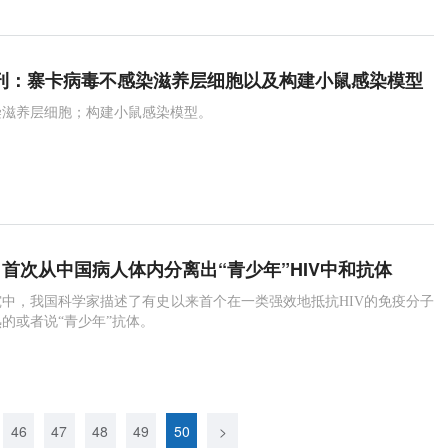
l子刊：寨卡病毒不感染滋养层细胞以及构建小鼠感染模型
染滋养层细胞；构建小鼠感染模型。
ty：首次从中国病人体内分离出“青少年”HIV中和抗体
中，我国科学家描述了有史以来首个在一类强效地抵抗HIV的免疫分子
的或者说“青少年”抗体。
46
47
48
49
50
>