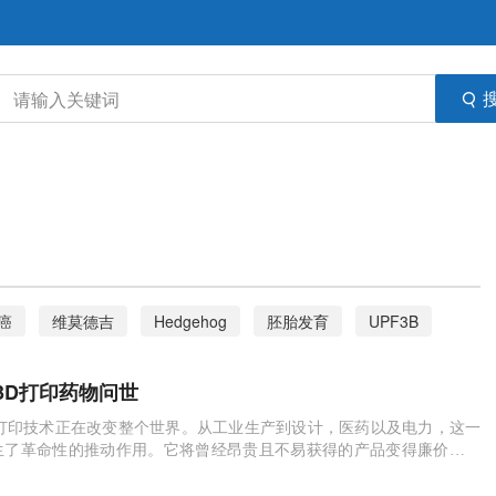
癌
维莫德吉
Hedgehog
胚胎发育
UPF3B
寨卡病毒
小鼠
多聚糖
VRC01
3D打印药物问世
p120
干扰素
滋养层
胎儿
胎盘
UPF3A
D打印技术正在改变整个世界。从工业生产到设计，医药以及电力，这一
生了革命性的推动作用。它将曾经昂贵且不易获得的产品变得廉价而又
干细胞
脂肪
临床研究
肿瘤
医疗
药物