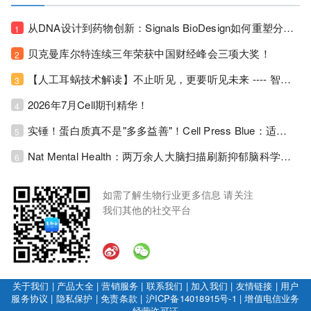
从DNA设计到药物创新：Signals BioDesign如何重塑分子生物学研发生态！
1
贝克曼库尔特连续三年荣获中国财经峰会三项大奖！
2
【人工耳蜗技术解读】不止听见，更要听见未来 ---- 智能耳蜗，开启人工耳蜗技术新纪元！
3
2026年7月Cell期刊精华！
4
实锤！蛋白质真不是"多多益善"！Cell Press Blue：适度限蛋白，反而拉长健康寿命！
5
Nat Mental Health：两万余人大脑扫描刷新抑郁脑科学认知！抑郁不只是情绪病，视觉、运动脑区同步受损！
6
如需了解生物行业更多信息 请关注
我们其他的社交平台
关于我们
|
产品大全
|
营销服务
|
联系我们
|
加入我们
|
友情链接
|
用户
服务协议
|
隐私保护
|
免责条款
|
沪ICP备14018915号-1
|
增值电信业务
经营许可证