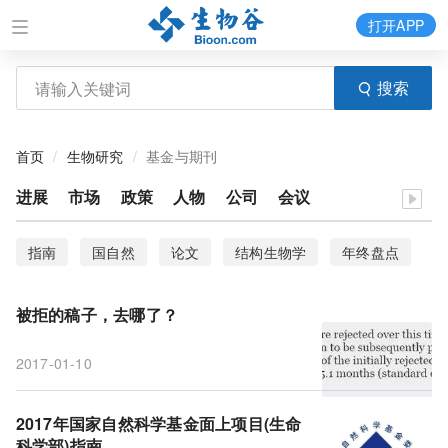
打开APP
搜索
首页
生物研究
基金与期刊
进展
市场
政策
人物
公司
会议
指南
国自然
论文
结构生物学
年终盘点
干细胞
基因编辑
期刊
申报书
学术造假
被拒的稿子，去哪了？
套路
重点研发计划
国内研究
科研
2017-01-10
施一公
面上项目
生命科学部
国家自然科学基金
稿子
免疫治疗
肿瘤
2017年国家自然科学基金面上项目(生命
科学部)指南