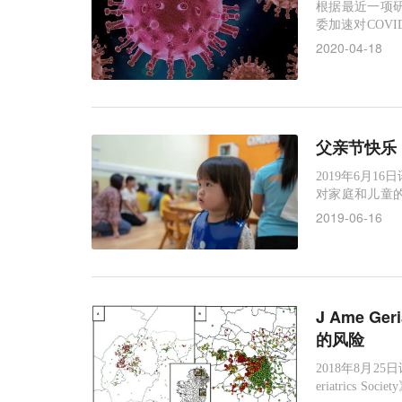
根据最近一项
委加速对COV
进而加快对病
2020-04-18
父亲节快乐
2019年6月1
对家庭和儿童
的。Pew研究中心
2019-06-16
和母亲说自己更
看，陪产假可
J Ame G
的风险
2018年8月25日
eriatric