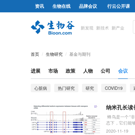
资讯
生物在线
品牌会议
行云公开课
首页
生物研究
基金与期刊
进展
市场
政策
人物
公司
会议
心脏病
热门研究
研究
COVID19
性别平等
血压不稳定
电子烟
口腔细菌
纳米孔长读
血液测试
纳米孔
蜂鸟是一个“
态下，它们能
它们完全依靠
2020-11-19