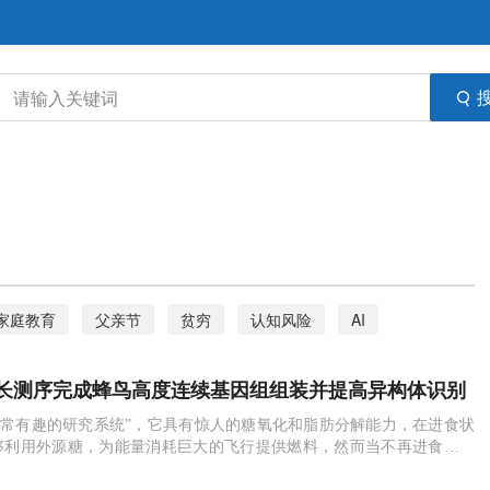
家庭教育
父亲节
贫穷
认知风险
AI
口腔癌
滴血验癌
肿瘤DNA
社会经济地位
长测序完成蜂鸟高度连续基因组组装并提高异构体识别
非常有趣的研究系统”，它具有惊人的糖氧化和脂肪分解能力，在进食状
够利用外源糖，为能量消耗巨大的飞行提供燃料，然而当不再进食时，
内源性脂肪储备来为悬停飞行提供燃料，这些糖可以在30分钟内代谢。