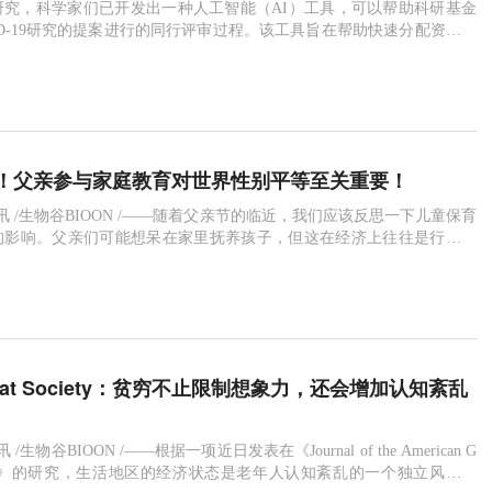
研究，科学家们已开发出一种人工智能（AI）工具，可以帮助科研基金
ID-19研究的提案进行的同行评审过程。该工具旨在帮助快速分配资金，
毒的科学反应。
！父亲参与家庭教育对世界性别平等至关重要！
6日讯 /生物谷BIOON /——随着父亲节的临近，我们应该反思一下儿童保育
的影响。父亲们可能想呆在家里抚养孩子，但这在经济上往往是行不通
(Pew Research Center)在美国进行的一项研究发现，在外工作的父亲
喜欢在家带孩子的可能性相似(48%的父亲和52%的母亲)。从全球来
以增加父亲在家庭中的参与度，这对孩子、父母
eriat Society：贫穷不止限制想象力，还会增加认知紊乱
讯 /生物谷BIOON /——根据一项近日发表在《Journal of the American G
s Society》的研究，生活地区的经济状态是老年人认知紊乱的一个独立风险因