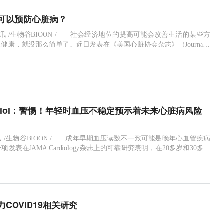
可以预防心脏病？
6日讯 /生物谷BIOON /——社会经济地位的提高可能会改善生活的某些方
健康，就没那么简单了。近日发表在《美国心脏协会杂志》（Journal o
ican Heart Association）上的研究发现，尽管收入增加改善了一个人的心理健
心脏代谢健康却更差。"社会地位上升并不总是对心脏代谢健康有益，
ardiol：警惕！年轻时血压不稳定预示着未来心脏病风险
日讯 /生物谷BIOON /——成年早期血压读数不一致可能是晚年心血管疾病
发表在JAMA Cardiology杂志上的可靠研究表明，在20多岁和30多岁
多次看医生时血压变化可能是一个警告信号。"目前定义高血压和评估抗
指南忽略了血压读数的变化，"北卡罗莱纳州杜克大学(Duke Universi
COVID19相关研究