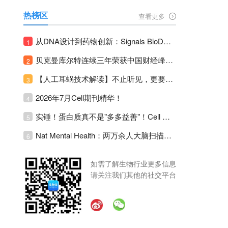
热榜区
查看更多
从DNA设计到药物创新：Signals BioDesign如何重塑分子生物学研发生态！
1
贝克曼库尔特连续三年荣获中国财经峰会三项大奖！
2
【人工耳蜗技术解读】不止听见，更要听见未来 ---- 智能耳蜗，开启人工耳蜗技术新纪元！
3
2026年7月Cell期刊精华！
4
实锤！蛋白质真不是"多多益善"！Cell Press Blue：适度限蛋白，反而拉长健康寿命！
5
Nat Mental Health：两万余人大脑扫描刷新抑郁脑科学认知！抑郁不只是情绪病，视觉、运动脑区同步受损！
6
如需了解生物行业更多信息
请关注我们其他的社交平台