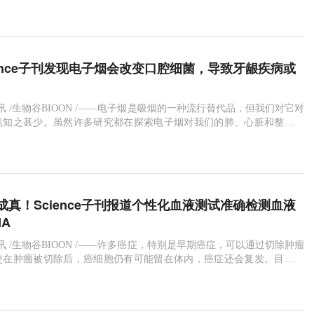
需要大约2小时才能利用这些外源糖。超过52%的美国人受到包括糖尿
疾病的影响，蜂鸟可以保持持续的高
ience子刊发现电子烟会改变口腔细菌，导致牙龈疾病或
0日讯 /生物谷BIOON /——电子烟是吸烟的一种流行替代品，但我们对它对
然知之甚少。虽然许多研究都在探索电子烟对我们的肺、心脏和整体健
一个重要但经常被忽视的问题是，它们对我们的微生物群有什么影响。
研究发现，电子烟改变了我们口腔中的细菌。如果不加以控制，这些细
致疾病。我们的微生物群是由保持我们
成真！Science子刊报道个性化血液测试准确检测血液
A
3日讯 /生物谷BIOON /——许多癌症，特别是早期癌症，可以通过切除肿瘤
使在肿瘤被切除后，癌细胞仍有可能留在体内，癌症还会复发。目前，
期检查、扫描和血液测试，以便医生监测他们的病情，并决定是否需要
但越来越多的医生开始根据患者肿瘤DNA的基因组信息做出治疗决定。
都是独一无二的，更重要的是，每