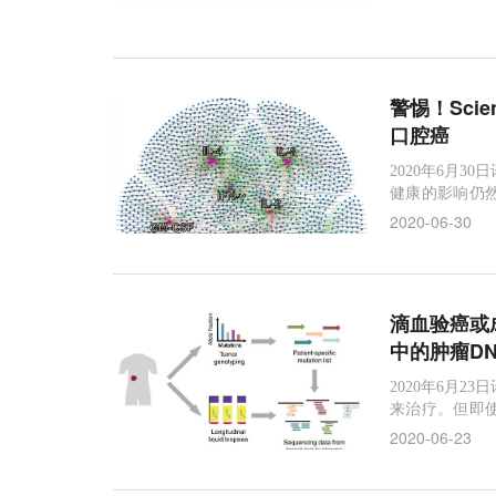
相比之下，人类
病在内的代谢
警惕！Sc
口腔癌
2020年6月3
健康的影响仍
康的影响，但
2020-06-30
但最近的一项
菌的变化会导
滴血验癌或
中的肿瘤DN
2020年6月2
来治疗。但即
患者要接受定
2020-06-23
进一步治疗。
每个人的DNA