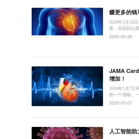
赚更多的钱
2020年5月2
面，但说到心脏
f the Amer
2020-05-26
康，但他们的
JAMA C
增加！
2020年5月7
的一个指标。一项
的成年人中，
2020-05-07
高血压治疗需求的
ty)家庭
人工智能助力