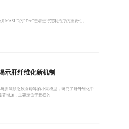
合并MASLD的PDAC患者进行定制治疗的重要性。
揭示肝纤维化新机制
酸与胆碱缺乏饮食诱导的小鼠模型，研究了肝纤维化中
达显著增加，主要定位于受损的