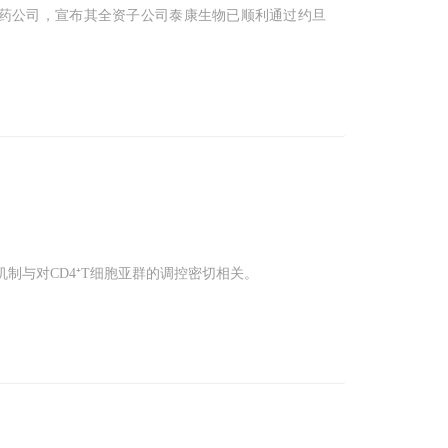
制药公司，宣布其全资子公司泰康生物已顺利通过约旦
机制与对CD4⁺T细胞亚群的调控密切相关。