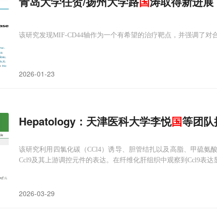
青岛大学任贺/扬州大学路
国
涛取得新进展
该研究发现MIF-CD44轴作为一个有希望的治疗靶点，并强调了对
2026-01-23
Hepatology：天津医科大学李悦
国
等团队
该研究利用四氯化碳（CCl4）诱导、胆管结扎以及高脂、甲硫氨
Ccl9及其上游调控元件的表达。在纤维化肝组织中观察到Ccl9表
2026-03-29