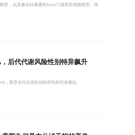
模型，以及氯化锌暴露的Swan71滋养层细胞模型，得
NA，后代代谢风险性别特异飙升
sRNA，诱导后代出现性别特异性的代谢紊乱。