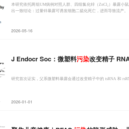
本研究依托两组UM病例对照人群、四组氯化锌（ZnCl₂）暴露小鼠
出一致结论：过量锌暴露可诱发细胞二硫化死亡，进而导致流产。
2026-05-16
J Endocr Soc：微塑料
污染
改变精子 R
研究首次证实，父系微塑料暴露会通过改变精子中的 tsRNA 和 r
2026-01-01