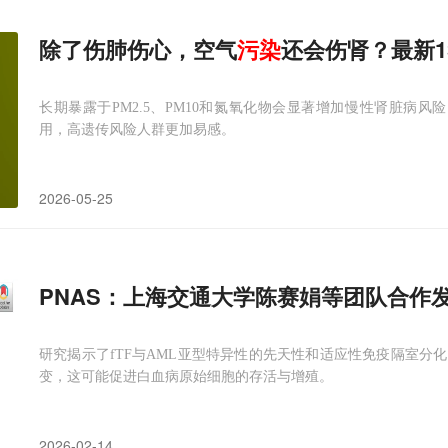
除了伤肺伤心，空气
污染
还会伤肾？最新1
长期暴露于PM2.5、PM10和氮氧化物会显著增加慢性肾脏病
用，高遗传风险人群更加易感。
2026-05-25
PNAS：上海交通大学陈赛娟等团队合作
研究揭示了fTF与AML亚型特异性的先天性和适应性免疫隔室分
变，这可能促进白血病原始细胞的存活与增殖。
2026-02-14