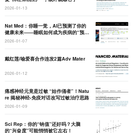
2026-01-13
Nat Med：你睡一觉，AI已预测了你的
健康未来——睡眠如何成为疾病的“预告
信”？
2026-01-07
戴红莲/喻爱喜合作连发2篇Adv Mater
2026-01-12
痛感神经元竟是过敏 “始作俑者”！Natu
re 揭秘神经-免疫对话改写过敏治疗思路
2026-01-09
Sci Rep：你的“钠值”还好吗？大脑
的“兴奋度”可能悄悄被它左右！