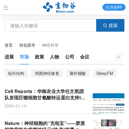
打开APP
搜索
首页
转化医学
神经科学
进展
市场
政策
人物
公司
会议
拓扑结构
周围神经修复
聚柠檬酸
SleepFM
疾病风险
睡眠
数据集
CGRP
免疫系统
Cell Reports：华南农业大学任文凯团
血浆钠
兴奋开关
电流
大脑皮层
尘螨
队发现巨噬细胞甘氨酸转运蛋白支持IL-
1β的产生
2026-01-16
哮喘
FUS基因突变
ALS
神经痛
卫星胶质细胞
大脑
线粒体
神经元
Nature：神经细胞的“充电宝”——胶质