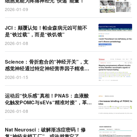
细胞竟能为疼痛神经元“快递”能量！
神经递质
甘氨酸（Gly）
帕金森病
铁毒性
2026-01-09
亚精胺
神经损伤
原肌球蛋白受体激酶A (TrkA)
骨再生
细胞死亡通路
感觉神经元
巨噬细胞
JCI：颠覆认知！帕金森病元凶可能不
是“铁过载”，而是“铁饥饿”
2026-01-08
Science：骨折愈合的“神经开关”，支
感觉神经通过特定神经营养因子精准调
控骨痂形成
2026-01-15
运动后“快乐感”真相！PNAS：血液酸
化触发POMC与sEVs“精准对接”，革新
激素转运与内分泌调控
2026-01-08
Nat Neurosci：破解渐冻症密码！修
复“神经末梢工厂”，或许就靠它了