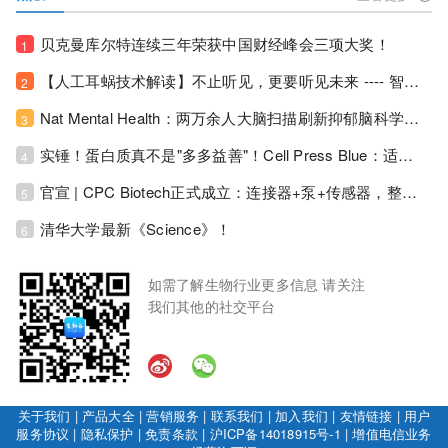
贝克曼库尔特连续三年荣获中国财经峰会三项大奖！
1
【人工耳蜗技术解读】不止听见，更要听见未来 ---- 智能耳蜗，开启人工耳蜗技术新纪元！
2
Nat Mental Health：两万余人大脑扫描刷新抑郁脑科学认知！抑郁不只是情绪病，视觉、运动脑区同步受损！
3
实锤！蛋白质真不是"多多益善"！Cell Press Blue：适度限蛋白，反而拉长健康寿命！
4
官宣 | CPC Biotech正式成立：连接器+泵+传感器，整合生物制药流体管理解决方案！
5
清华大学最新《Science》！
6
如需了解生物行业更多信息 请关注
我们其他的社交平台
关于我们
|
产品大全
|
营销服务
|
联系我们
|
加入我们
|
友情链接
|
用户
服务协议
|
隐私保护
|
免责条款
|
沪ICP备14018915号-1
|
增值电信业务