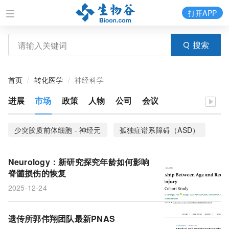
打开APP
搜索
首页
转化医学
神经科学
进展
市场
政策
人物
公司
会议
少突胶质前体细胞 - 神经元
孤独症谱系障碍（ASD）
成年海马神经发生
触觉系统
触觉感知
Neurology：新研究探究年龄如何影响
脊髓损伤的恢复
2025-12-24
遗传所郭伟翔团队最新PNAS