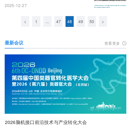
形胶质细胞CCN1蛋白
2025-12-27
<
1
...
47
48
49
50
>
最新会议
查看更多
2026脑机接口前沿技术与产业转化大会