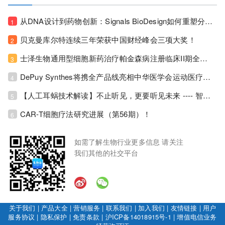
从DNA设计到药物创新：Signals BioDesign如何重塑分子生物学研发生态！
1
贝克曼库尔特连续三年荣获中国财经峰会三项大奖！
2
士泽生物通用型细胞新药治疗帕金森病注册临床II期全部入组完成！
3
DePuy Synthes将携全产品线亮相中华医学会运动医疗分会大会，加码布局中国运动医学创新赛道！
4
【人工耳蜗技术解读】不止听见，更要听见未来 ---- 智能耳蜗，开启人工耳蜗技术新纪元！
5
CAR-T细胞疗法研究进展（第56期）！
6
如需了解生物行业更多信息 请关注
我们其他的社交平台
关于我们
|
产品大全
|
营销服务
|
联系我们
|
加入我们
|
友情链接
|
用户
服务协议
|
隐私保护
|
免责条款
|
沪ICP备14018915号-1
|
增值电信业务