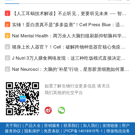
【人工耳蜗技术解读】不止听见，更要听见未来 ---- 智能耳蜗，开启人工耳蜗技术新纪元！
1
实锤！蛋白质真不是"多多益善"！Cell Press Blue：适度限蛋白，反而拉长健康寿命！
2
Nat Mental Health：两万余人大脑扫描刷新抑郁脑科学认知！抑郁不只是情绪病，视觉、运动脑区同步受损！
3
猪身上长人器官？！Cell：破解跨物种造器官核心免疫关卡！全新异种吞噬机制打通人体器官培育赛道！
4
J Nutri 3万人膳食网络发现：这三种吃饭模式直接决定心血管风险与寿命长短！
5
Nat Neurosci：大脑的“补星”行动，星形胶质细胞如何重建丢失的网络？！
6
如需了解生物行业更多信息 请关注
我们其他的社交平台
关于我们
|
产品大全
|
营销服务
|
联系我们
|
加入我们
|
友情链接
|
用户
服务协议
|
隐私保护
|
免责条款
|
沪ICP备14018915号-1
|
增值电信业务