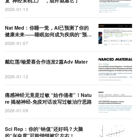
复“神经末梢工厂”，或许就靠它了
睡眠
FUS基因突变
神经损伤
ALS
2026-01-13
拓扑结构
周围神经修复
哮喘
大脑皮层
尘螨
免疫系统
聚柠檬酸
CGRP
亚精胺
Nat Med：你睡一觉，AI已预测了你的
健康未来——睡眠如何成为疾病的“预告
信”？
2026-01-07
戴红莲/喻爱喜合作连发2篇Adv Mater
2026-01-12
痛感神经元竟是过敏 “始作俑者”！Natu
re 揭秘神经-免疫对话改写过敏治疗思路
2026-01-09
Sci Rep：你的“钠值”还好吗？大脑
的“兴奋度”可能悄悄被它左右！