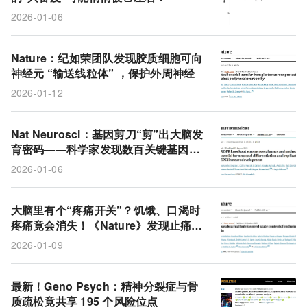
2026-01-06
Nature：纪如荣团队发现胶质细胞可向
神经元 “输送线粒体” ，保护外周神经
2026-01-12
Nat Neurosci：基因剪刀“剪”出大脑发
育密码——科学家发现数百关键基因，
有望破解新型发育障碍之谜
2026-01-06
大脑里有个“疼痛开关”？饥饿、口渴时
疼痛竟会消失！《Nature》发现止痛新
靶点
2026-01-09
最新！Geno Psych：精神分裂症与骨
质疏松竟共享 195 个风险位点