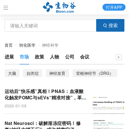
打开APP
搜索
首页
转化医学
神经科学
进展
市场
政策
人物
公司
会议
大脑
自闭症
神经发育
背根神经节（DRG）
隧道纳米管
兴奋开关
胶质细胞
PEDS1基因
运动后“快乐感”真相！PNAS：血液酸
慢性疼痛
骨质疏松症
位点
骨密度
化触发POMC与sEVs“精准对接”，革新
激素转运与内分泌调控
2026-01-08
精神分裂症
神经肽Y （NPY）
侧臂旁核（lPBN）
血浆钠
电流
数据集
疾病风险
SleepFM
Nat Neurosci：破解渐冻症密码！修