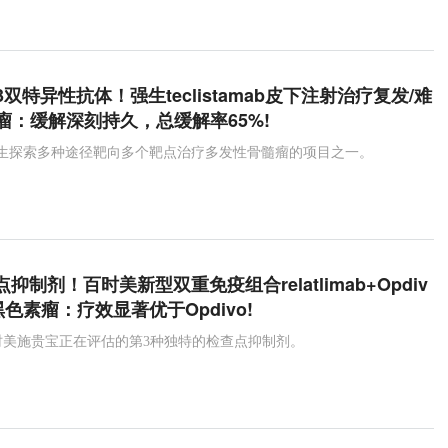
tamab
双特异性抗体
多发性骨髓瘤
Opdivo
oplan
Empaveli
PNH
Soliris
BCMA
美施贵宝
Venetoclax
Venclyxto
低甲基化剂
D3双特异性抗体！强生teclistamab皮下注射治疗复发/难
瘤：缓解深刻持久，总缓解率65%!
默沙东
Keytruda
黑色素瘤
可瑞达
mab是强生探索多种途径靶向多个靶点治疗多发性骨髓瘤的项目之一。
点抑制剂！百时美新型双重免疫组合relatlimab+Opdiv
色素瘤：疗效显著优于Opdivo!
ab是百时美施贵宝正在评估的第3种独特的检查点抑制剂。