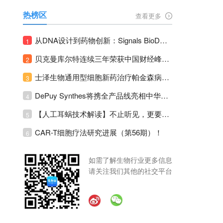
热榜区
查看更多
从DNA设计到药物创新：Signals BioDesign如何重塑分子生物学研发生态！
1
贝克曼库尔特连续三年荣获中国财经峰会三项大奖！
2
士泽生物通用型细胞新药治疗帕金森病注册临床II期全部入组完成！
3
DePuy Synthes将携全产品线亮相中华医学会运动医疗分会大会，加码布局中国运动医学创新赛道！
4
【人工耳蜗技术解读】不止听见，更要听见未来 ---- 智能耳蜗，开启人工耳蜗技术新纪元！
5
CAR-T细胞疗法研究进展（第56期）！
6
如需了解生物行业更多信息
请关注我们其他的社交平台