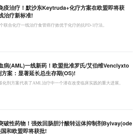
疫治疗！默沙东Keytruda+化疗方案在欧盟即将获
线治疗新标准!
是第一个联合化疗一线治疗食管癌疗效优于化疗的抗PD-1疗法。
病(AML)一线新药！欧盟批准罗氏/艾伯维Venclyxto
方案：显著延长总生存期(OS)!
a+低甲基化剂方案代表了AML治疗中一个潜在改变临床实践的重大进展。
破性药物！强效回肠胆汁酸转运体抑制剂Bylvay(ode
)在美国和欧盟即将获批!