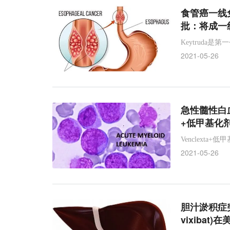
食管癌一线免
批：将成一
Keytruda
2021-05-26
急性髓性白血
+低甲基化剂
Venclext
2021-05-26
胆汁淤积症突
vixibat