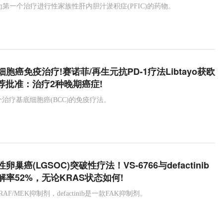
at将成为第一个治疗进行性家族性肝内胆汁淤积症(PFIC)的药物。
胞癌免疫治疗!赛诺菲/再生元抗PD-1疗法Libtayo获欧
荐批准：治疗2种晚期癌症!
第一个治疗基底细胞癌(BCC)的免疫疗法。
巢癌(LGSOC)突破性疗法！VS-6766与defactinib
率52%，无论KRAS状态如何!
RAF/MEK抑制剂，defactinib是一款FAK抑制剂。