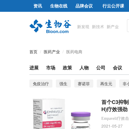
资讯
生物在线
品牌会议
行云公开课
首页
医药产业
医药电商
进展
市场
政策
人物
公司
会议
免疫治疗
强生
赛诺菲
再生元
非
PFIC
odevixibat
回肠胆汁酸转运体抑制剂
首个C3抑制
胆汁淤积症
LGSOC
Verastem
Imcivre
H)疗效强劲
setmelanotide
克罗恩病
修美乐
VS-6
Empaveli疗
2021-05-27