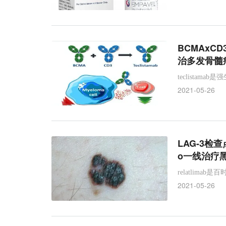
Humira
Ras
艾伯维
T细胞
teclis
LAG-3
CD3
B细胞成熟抗原
pegcetac
阵发性睡眠性血红蛋白尿症
relatlimab
百时
BCMAxC
治多发骨髓
急性髓性白血病
Apellis
罗氏
AML
teclista
帕博利珠单抗
食管癌
Albireo
2021-05-26
LAG-3检查
o一线治疗黑
relatlim
2021-05-26