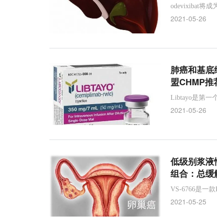
odevixib
2021-05-26
肺癌和基底细
盟CHMP推
Libtayo是
2021-05-26
低级别浆液性卵
组合：总缓解
VS-6766是一款
2021-05-25