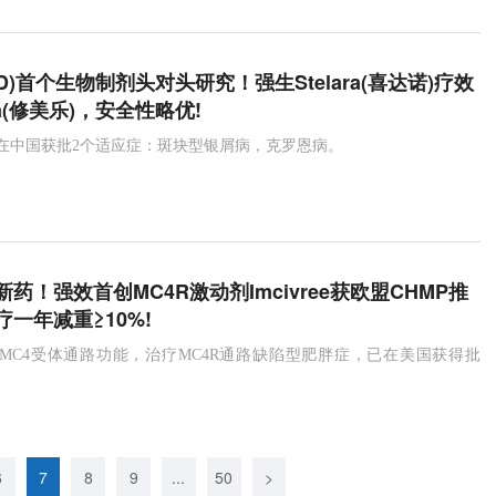
D)首个生物制剂头对头研究！强生Stelara(喜达诺)疗效
ra(修美乐)，安全性略优!
喜达诺)在中国获批2个适应症：斑块型银屑病，克罗恩病。
药！强效首创MC4R激动剂Imcivree获欧盟CHMP推
一年减重≥10%!
e可恢复MC4受体通路功能，治疗MC4R通路缺陷型肥胖症，已在美国获得批
6
7
8
9
...
50
>