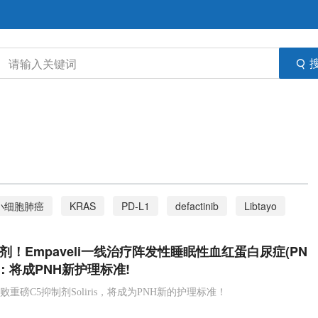
小细胞肺癌
KRAS
PD-L1
defactinib
Libtayo
家族性进行性肝内胆汁淤积症
cemiplimab
剂！Empaveli一线治疗阵发性睡眠性血红蛋白尿症(PN
e
喜达诺
MC4R激动剂
Rhythm
肥胖症
：将成PNH新护理标准!
766
IBATi
低级别浆液性卵巢癌
CD
Stelara
效击败重磅C5抑制剂Soliris，将成为PNH新的护理标准！