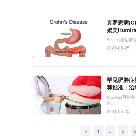
克罗恩病(C
媲美Humi
Stelara(
2021-05-25
罕见肥胖症新
荐批准：治疗
Imcivre
准。
2021-05-25
<
1
...
5