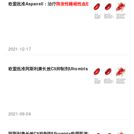
欧盟批准Aspaveli：治疗
阵发性
睡眠
性
血红蛋白尿
症
(PNH)，疗效
2021-12-17
欧盟批准阿斯利康长效C5抑制剂Ultomiris：治疗
阵发性
夜间
血红
2021-09-06
阿斯利康长效C5抑制剂Ultomiris欧盟即将获批：治疗
阵发性
夜间