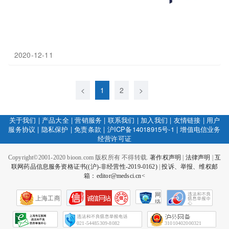
2020-12-11
<
1
2
>
关于我们
|
产品大全
|
营销服务
|
联系我们
|
加入我们
|
友情链接
|
用户
服务协议
|
隐私保护
|
免责条款
|
沪ICP备14018915号-1
|
增值电信业务
经营许可证
Copyright©2001-2020 bioon.com 版权所有 不得转载.
著作权声明
|
法律声明
|
互
联网药品信息服务资格证书((沪)-非经营性-2019-0162)
|
投诉、举报、维权邮
箱：editor@medsci.cn<
网
上海工商
络
社
会
征
021-54485309-8082
31010402000321