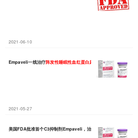
2021-06-10
Empaveli一线治疗
阵发性
睡眠
性
血红蛋白尿
症
(PNH)疗效强劲：将
2021-05-27
美国FDA批准首个C3抑制剂Empaveli，治疗
阵发性
睡眠
性
血红蛋