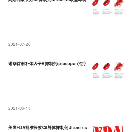
2021-07-26
诺华首创补体因子B抑制剂iptacopan治疗
阵发性
夜间
血红蛋白尿
(
2021-06-15
美国FDA批准长效C5补体抑制剂Ultomiris：治疗
阵发性
夜间
血红