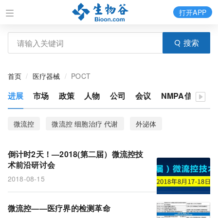
打开APP
搜索
首页
医疗器械
POCT
进展
市场
政策
人物
公司
会议
NMPA信息
体
微流控
微流控 细胞治疗 代谢
外泌体
液体活检
外泌体 微流控 液体活检 高敏检测 肿瘤诊断
倒计时2天！—2018(第二届）微流控技
微流控 体外诊断 细胞治疗
术前沿研讨会
2018-08-15
微流控 单细胞检测 POCT 药物研究
液体活检 微流控 外泌体 高敏检测 肿瘤 传感技术
微流控——医疗界的检测革命