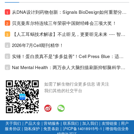
从DNA设计到药物创新：Signals BioDesign如何重塑分子生物学研发生态！
1
贝克曼库尔特连续三年荣获中国财经峰会三项大奖！
2
【人工耳蜗技术解读】不止听见，更要听见未来 ---- 智能耳蜗，开启人工耳蜗技术新纪元！
3
2026年7月Cell期刊精华！
4
实锤！蛋白质真不是"多多益善"！Cell Press Blue：适度限蛋白，反而拉长健康寿命！
5
Nat Mental Health：两万余人大脑扫描刷新抑郁脑科学认知！抑郁不只是情绪病，视觉、运动脑区同步受损！
6
如需了解生物行业更多信息 请关注
我们其他的社交平台
关于我们
|
产品大全
|
营销服务
|
联系我们
|
加入我们
|
友情链接
|
用户
服务协议
|
隐私保护
|
免责条款
|
沪ICP备14018915号-1
|
增值电信业务
经营许可证