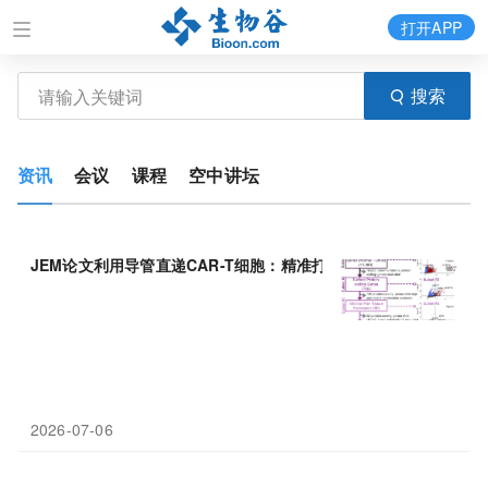
打开APP
搜索
资讯
会议
课程
空中讲坛
JEM论文利用导管直递CAR-T细胞：精准打击
膀胱癌
，保
膀胱
治疗
2026-07-06