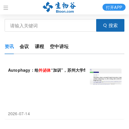
打开APP
搜索
资讯
会议
课程
空中讲坛
Autophagy：给
外
泌
体
“加训”，苏州大学邹俊等揭示氧化应激预条
2026-07-14