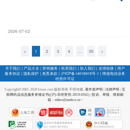
2026-07-02
<
1
2
3
4
...
30
>
关于我们
|
产品大全
|
营销服务
|
联系我们
|
加入我们
|
友情链接
|
用户
服务协议
|
隐私保护
|
免责条款
|
沪ICP备14018915号-1
|
增值电信业务
经营许可证
Copyright©2001-2020 bioon.com 版权所有 不得转载.
著作权声明
|
法律声明
|
互
联网药品信息服务资格证书((沪)-非经营性-2019-0162)
|
投诉、举报、维权邮
箱：editor@medsci.cn<
网
上海工商
络
社
会
征
021-54485309-8082
31010402000321