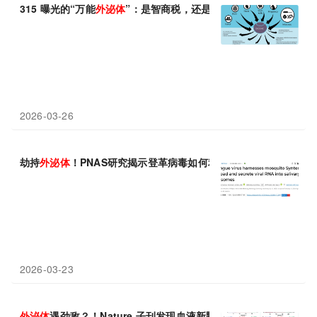
315 曝光的“万能
外
泌
体
”：是智商税，还是真医疗黑科技？细胞
外
2026-03-26
劫持
外
泌
体
！PNAS研究揭示登革病毒如何利用蚊子蛋白AeSynten
2026-03-23
外
泌
体
遇劲敌？！Nature 子刊发现血液新颗粒，为阿尔茨海默病