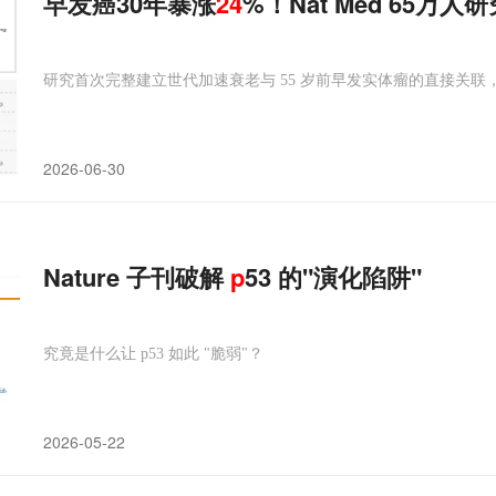
早发癌30年暴涨
24
%！Nat Med 65
研究首次完整建立世代加速衰老与 55 岁前早发实体瘤的直接关
2026-06-30
Nature 子刊破解
p
53 的"演化陷阱"
究竟是什么让 p53 如此 "脆弱"？
2026-05-22