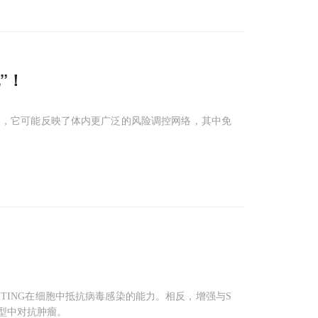
”！
品，它可能反映了体内更广泛的风险调控网络，其中免
STING在细胞中抵抗病毒感染的能力。相反，增强与S
模型中对抗肿瘤。