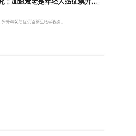
万人研究：加速衰老是年轻人癌症飙升的“隐形推手”
联，为青年防癌提供全新生物学视角。