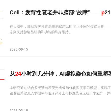
Cell：发育性衰老并非脑部“故障”——
p
2
在大脑中，胚胎程序性衰老细胞状态以时间上不同的模式出现—
态则支持脉络丛结构和功能的终身维持。
2026-06-15
从
24
小时到几分钟，AI虚拟染色如何重塑乳腺癌
本研究通过结合多光谱自发荧光成像与优化深度学习模型，实现了
图像在关键形态学指标与临床评分上与标准染色无统计学差异，并
2026-03-18