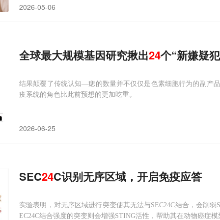
2026-05-06
全球最大规模基因研究揪出
24
个“新嫌疑犯
结果颠覆了传统认知—痣的数量并不仅仅是色素细胞行为的副产
疫系统的角色比此前预想的更加吃重。
2026-06-25
SEC
24
C识别无序区域，开启免疫应答
实验表明，对无序区域进行突变使其无法与SEC24C结合，会削弱
EC24C结合强度的突变则会增强STING活性，帮助其在动物癌症