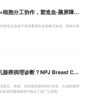
1+细胞分工协作，塑造血-脑屏障与脉络丛
—短暂状态有助于发育重塑和血管模式形成，而持久状
病理诊断？NPJ Breast Cancer研究给
无标记、快速、高保真的虚拟H&E染色，生成的病理
在多种乳腺癌模型中验证了其广泛适用。