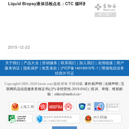
Liquid Biopsy液体活检点名：CTC 循环肿瘤细胞 ，ctDNA 循
2015-12-22
关于我们
|
产品大全
|
营销服务
|
联系我们
|
加入我们
|
友情链接
|
用户
服务协议
|
隐私保护
|
免责条款
|
沪ICP备14018915号-1
|
增值电信业务
经营许可证
Copyright©2001-2020 bioon.com 版权所有 不得转载.
著作权声明
|
法律声明
|
互
联网药品信息服务资格证书((沪)-非经营性-2019-0162)
|
投诉、举报、维权邮
箱：editor@medsci.cn<
网
上海工商
络
社
会
征
021-54485309-8082
31010402000321
信