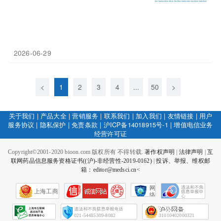
2026-06-29
<
1
2
3
4
...
50
>
关于我们
|
产品大全
|
营销服务
|
联系我们
|
加入我们
|
友情链接
|
用户
服务协议
|
隐私保护
|
免责条款
|
沪ICP备14018915号-1
|
增值电信业务
经营许可证
Copyright©2001-2020 bioon.com 版权所有 不得转载.
著作权声明
|
法律声明
|
互
联网药品信息服务资格证书((沪)-非经营性-2019-0162)
|
投诉、举报、维权邮
箱：editor@medsci.cn<
网
上海工商
络
社
会
征
021-54485309-8082
31010402000321