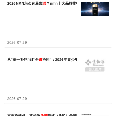
2026NMN怎么选最靠
谱
？nmn十大品牌排行榜实测，改善肤
质
、
2026-07-29
从“单一补钙”到“全
谱
协同”：2026年青少年长高赖氨酸靠
谱
的牌子
2026-07-29
不更换硬件，将成像
质
谱
流式（IMC）分辨率推向350纳米