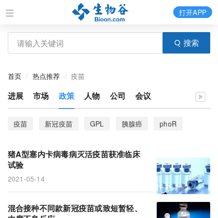
打开APP
搜索
首页
热点推荐
疫苗
进展
市场
政策
人物
公司
会议
疫苗
新冠疫苗
GPL
胰腺癌
phoR
诱导多能干细胞
优势循环克隆
跳跃式进化
猪A型塞内卡病毒病灭活疫苗获准临床
脓肿分枝杆菌
水平基因转移
毒性克隆
小鼠
试验
2021-05-14
佐剂
Comirnaty
BioNTech
冠状病毒
新型冠状病毒疫苗
EUA
mRNA
辉瑞
混合接种不同款新冠疫苗或致短暂轻、