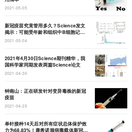
2021-05-05
新冠疫苗究竟管用多久？Science发文
揭示：可能受年龄和组织中B细胞记忆
的差异影响
2021-05-04
2021年4月30日Science期刊精华，我
国科学家同期发表两篇Science论文
2021-04-30
钟南山：正在研发针对变异毒株的新冠
疫苗
2021-04-25
单针接种14天后对所有症状总体保护效
力为68.83%！康希诺腺病毒载体新冠疫