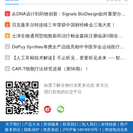
从DNA设计到药物创新：Signals BioDesign如何重塑分子生物学研发生态！
1
贝克曼库尔特连续三年荣获中国财经峰会三项大奖！
2
士泽生物通用型细胞新药治疗帕金森病注册临床II期全部入组完成！
3
DePuy Synthes将携全产品线亮相中华医学会运动医疗分会大会，加码布局中国运动医学创新赛道！
4
【人工耳蜗技术解读】不止听见，更要听见未来 ---- 智能耳蜗，开启人工耳蜗技术新纪元！
5
CAR-T细胞疗法研究进展（第56期）！
6
如需了解生物行业更多信息 请关注
我们其他的社交平台
关于我们
|
产品大全
|
营销服务
|
联系我们
|
加入我们
|
友情链接
|
用户
服务协议
|
隐私保护
|
免责条款
|
沪ICP备14018915号-1
|
增值电信业务