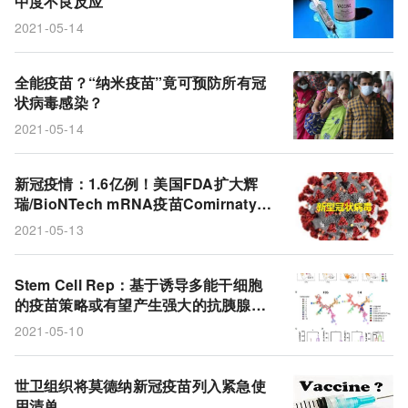
中度不良反应
紧急使用授权
新型冠状病毒
TAA
2021-05-14
全能疫苗？“纳米疫苗”竟可预防所有冠
状病毒感染？
2021-05-14
新冠疫情：1.6亿例！美国FDA扩大辉
瑞/BioNTech mRNA疫苗Comirnaty紧
急使用授权：用于12-15岁人群!
2021-05-13
Stem Cell Rep：基于诱导多能干细胞
的疫苗策略或有望产生强大的抗胰腺癌
潜能
2021-05-10
世卫组织将莫德纳新冠疫苗列入紧急使
用清单