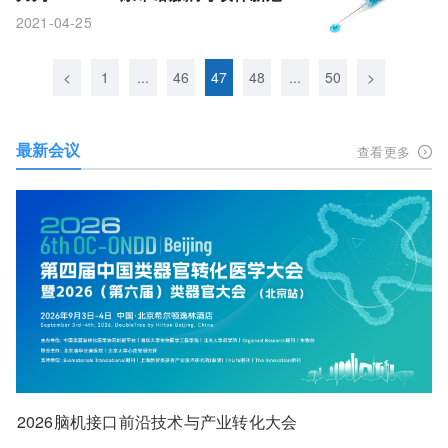
苗能否弯道超车 成为抗疫“尖刀斗士”？
2021-04-25
<
1
...
46
47
48
...
50
>
最新会议
查看更多
2026脑机接口前沿技术与产业转化大会