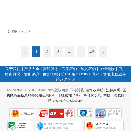
2026-04-27
<
1
2
3
4
...
46
>
关于我们
|
产品大全
|
营销服务
|
联系我们
|
加入我们
|
友情链接
|
用户
服务协议
|
隐私保护
|
免责条款
|
沪ICP备14018915号-1
|
增值电信业务
经营许可证
Copyright©2001-2020 bioon.com 版权所有 不得转载.
著作权声明
|
法律声明
|
互
联网药品信息服务资格证书((沪)-非经营性-2019-0162)
|
投诉、举报、维权邮
箱：editor@medsci.cn<
网
上海工商
络
社
会
征
021-54485309-8082
31010402000321