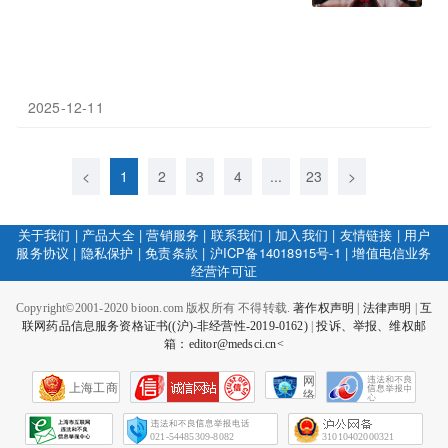
2025-12-11
<
1
2
3
4
...
23
>
关于我们
|
产品大全
|
营销服务
|
联系我们
|
加入我们
|
友情链接
|
用户
服务协议
|
隐私保护
|
免责条款
|
沪ICP备14018915号-1
|
增值电信业务
经营许可证
Copyright©2001-2020 bioon.com 版权所有 不得转载.
著作权声明
|
法律声明
|
互
联网药品信息服务资格证书((沪)-非经营性-2019-0162)
|
投诉、举报、维权邮
箱：editor@medsci.cn<
网
上海工商
络
社
会
征
021-54485309-8082
31010402000321