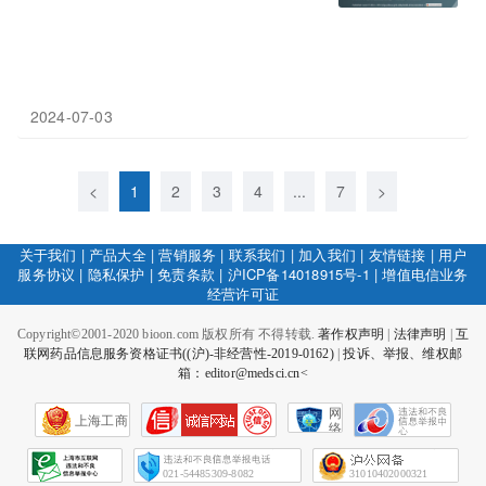
2024-07-03
<
1
2
3
4
...
7
>
关于我们
|
产品大全
|
营销服务
|
联系我们
|
加入我们
|
友情链接
|
用户
服务协议
|
隐私保护
|
免责条款
|
沪ICP备14018915号-1
|
增值电信业务
经营许可证
Copyright©2001-2020 bioon.com 版权所有 不得转载.
著作权声明
|
法律声明
|
互
联网药品信息服务资格证书((沪)-非经营性-2019-0162)
|
投诉、举报、维权邮
箱：editor@medsci.cn<
网
上海工商
络
社
会
征
021-54485309-8082
31010402000321