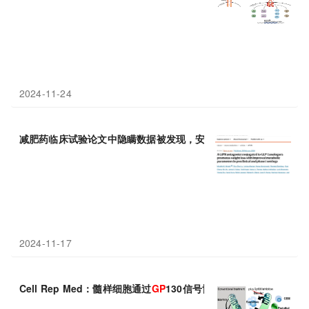
2024-11-24
减肥药临床试验论文中隐瞒数据被发现，安进公司市值蒸发
120
亿
2024-11-17
Cell Rep Med：髓样细胞通过
GP
130信号协调诱导胶质瘤细胞内